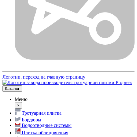
Логотип, переход на главную страницу
Каталог
Меню
×
Тротуарная плитка
Бордюры
Водоотводные системы
Плитка облицовочная