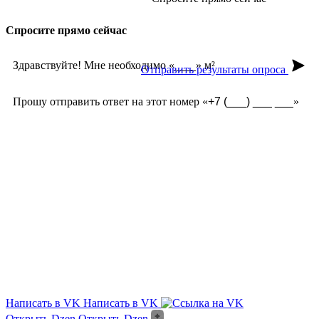
Спросите прямо сейчас
Здравствуйте! Мне необходимо «
» м²
Отправить результаты опроса
Прошу отправить ответ на этот номер «
»
Из чего сделана?
Есть угловые элементы?
Выгорает на солнце?
Сложно монтировать?
Где можно посмотреть?
Текстура камня?
Написать в VK
Написать в VK
Открыть Dzen
Открыть Dzen