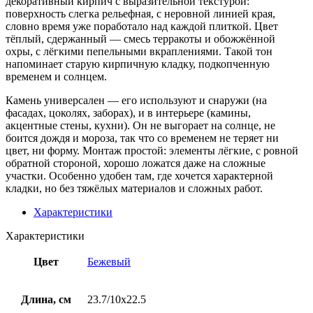
декоративный кирпич с выразительной текстурой:
поверхность слегка рельефная, с неровной линией края,
словно время уже поработало над каждой плиткой. Цвет
тёплый, сдержанный — смесь терракоты и обожжённой
охры, с лёгкими пепельными вкраплениями. Такой тон
напоминает старую кирпичную кладку, подкопченную
временем и солнцем.
Камень универсален — его используют и снаружи (на
фасадах, цоколях, заборах), и в интерьере (камины,
акцентные стены, кухни). Он не выгорает на солнце, не
боится дождя и мороза, так что со временем не теряет ни
цвет, ни форму. Монтаж простой: элементы лёгкие, с ровной
обратной стороной, хорошо ложатся даже на сложные
участки. Особенно удобен там, где хочется характерной
кладки, но без тяжёлых материалов и сложных работ.
Характеристики
Характеристики
Цвет
Бежевый
Длина, см
23.7/10х22.5