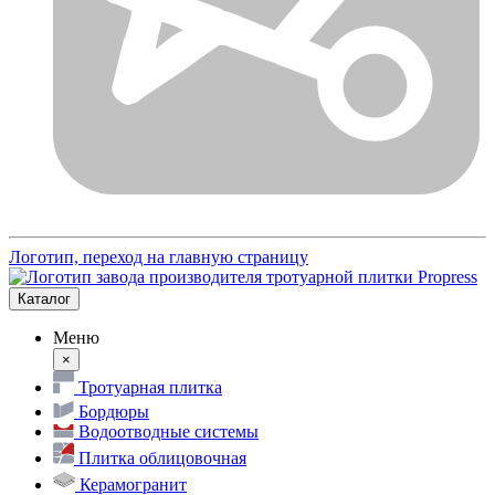
Логотип, переход на главную страницу
Каталог
Меню
×
Тротуарная плитка
Бордюры
Водоотводные системы
Плитка облицовочная
Керамогранит