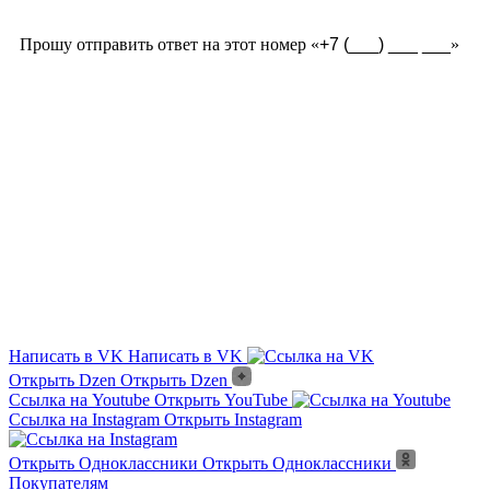
Прошу отправить ответ на этот номер «
»
Из чего сделана?
Есть угловые элементы?
Выгорает на солнце?
Сложно монтировать?
Где можно посмотреть?
Текстура камня?
Написать в VK
Написать в VK
Открыть Dzen
Открыть Dzen
Ссылка на Youtube
Открыть YouTube
Ссылка на Instagram
Открыть Instagram
Открыть Одноклассники
Открыть Одноклассники
Покупателям