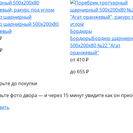
р шарнирный
р шарнирный
500х200х80
евый
Бордюры
₽
Бордюры
Бордюр шарнир
500х200х80 №22 "Агат
₽
оранжевый"
от
410
₽
до
655
₽
ьте до покупки
ьте фото двора — и через 15 минут увидите как он прео
вить