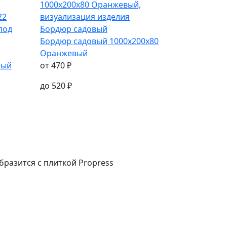
Бордюр садовый
Бордюр садовый
1000х200х80
Оранжевый
ный
от
470
₽
до
520
₽
бразится с плиткой Propress