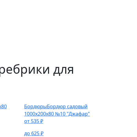
ребрики для
х80
Бордюры
Бордюр садовый
1000х200х80 №10 "Джафар"
от
535
₽
до
625
₽