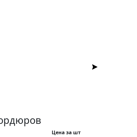
Отправить результ
и?
Долго прослужит?
бордюров
Цена за шт