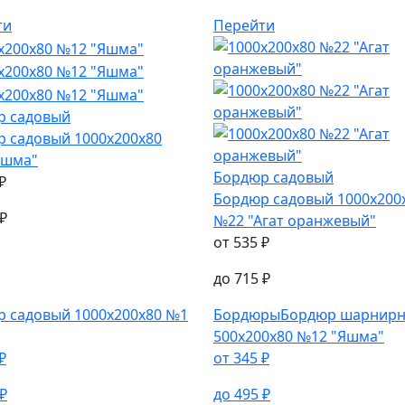
ти
Перейти
р садовый
р садовый
1000х200х80
Яшма"
Бордюр садовый
₽
Бордюр садовый
1000х200
₽
№22 "Агат оранжевый"
от
535
₽
до
715
₽
р садовый
1000х200х80 №1
Бордюры
Бордюр шарнир
500х200х80 №12 "Яшма"
₽
от
345
₽
₽
до
495
₽