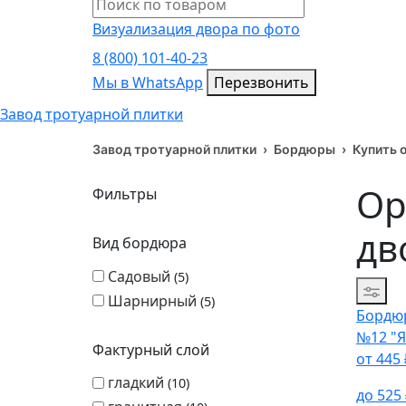
Визуализация двора по фото
8 (800) 101-40-23
Мы в WhatsApp
Мы в WhatsApp
Перезвонить
Завод тротуарной плитки
Завод тротуарной плитки
›
Бордюры
›
Купить 
Ор
Фильтры
дв
Вид бордюра
Садовый
5
Сорти
Шарнирный
5
Бордю
№12 "
Фактурный слой
от
445
гладкий
10
до
525