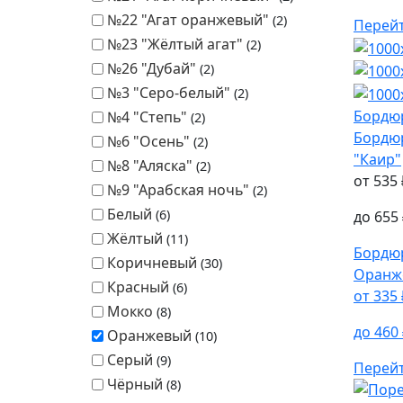
№22 "Агат оранжевый"
2
Перей
№23 "Жёлтый агат"
2
№26 "Дубай"
2
№3 "Серо-белый"
2
Бордю
№4 "Степь"
2
Бордю
№6 "Осень"
2
"Каир"
№8 "Аляска"
2
от
535
№9 "Арабская ночь"
2
Белый
6
до
655
Жёлтый
11
Бордю
Коричневый
30
Оранж
Красный
6
от
335
Мокко
8
до
460
Оранжевый
10
Серый
9
Перей
Чёрный
8