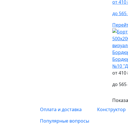
от
410
до
565
Перей
Бордю
Бордю
№10 "
от
410
до
565
Показ
Оплата и доставка
Конструктор
Популярные вопросы