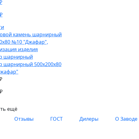
₽
₽
ти
р шарнирный
р шарнирный
500х200х80
Джафар"
₽
₽
ать ещё
Отзывы
ГОСТ
Дилеры
О Заводе