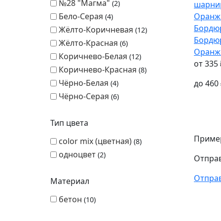
№28 "Магма"
2
Бело-Серая
4
Бордю
Жёлто-Коричневая
12
Бордю
Жёлто-Красная
6
Оранж
Коричнево-Белая
12
от
335
Коричнево-Красная
8
Чёрно-Белая
до
460
4
Чёрно-Серая
6
Тип цвета
Пример
color mix (цветная)
8
одноцвет
2
Отправ
Отпра
Материал
бетон
10