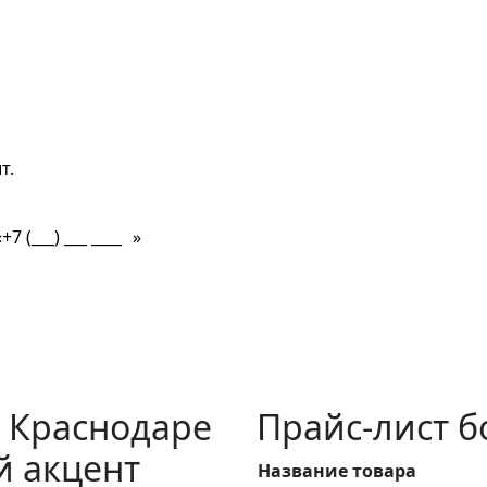
о сейчас
т.
«
»
рожный?
Гладкий или гранитный?
Под цвет плитк
 Краснодаре
Прайс-лист 
й акцент
Название товара