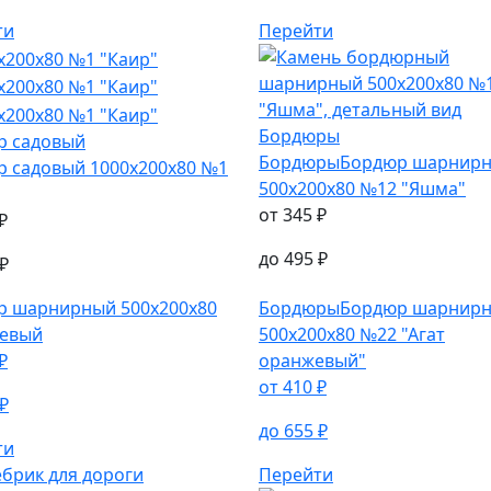
ти
Перейти
Бордюры
р садовый
Бордюры
Бордюр шарнир
р садовый
1000х200х80 №1
500х200х80 №12 "Яшма"
от
345
₽
₽
до
495
₽
₽
р шарнирный
500х200х80
Бордюры
Бордюр шарнир
евый
500х200х80 №22 "Агат
₽
оранжевый"
от
410
₽
₽
до
655
₽
ти
Перейти