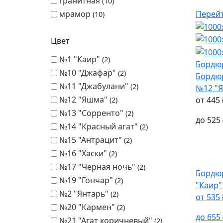
гранитная
10
Перей
мрамор
10
Цвет
№1 "Каир"
2
Бордю
№10 "Джафар"
2
Бордю
№11 "Джабулани"
2
№12 "
№12 "Яшма"
от
445
2
№13 "Сорренто"
2
до
525
№14 "Красный агат"
2
№15 "Антрацит"
2
№16 "Хаски"
2
№17 "Чёрная ночь"
2
Бордю
№19 "Гончар"
2
"Каир"
№2 "Янтарь"
2
от
535
№20 "Кармен"
2
до
655
№21 "Агат коричневый"
2