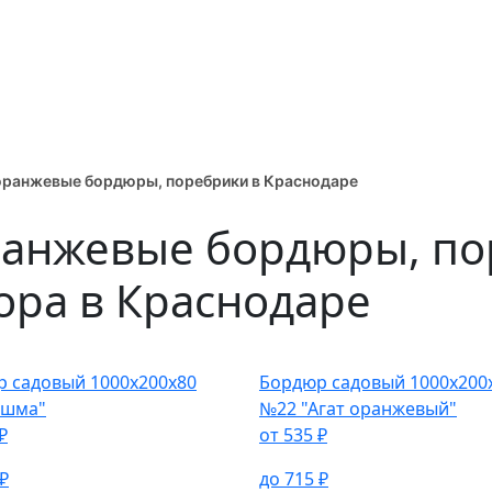
оранжевые бордюры, поребрики в Краснодаре
анжевые бордюры, по
ора в Краснодаре
ровка
р садовый
1000х200х80
Бордюр садовый
1000х200
Яшма"
№22 "Агат оранжевый"
₽
от
535
₽
₽
до
715
₽