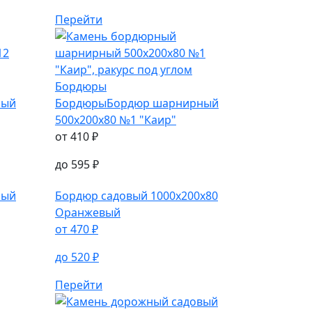
Перейти
Бордюры
ный
Бордюры
Бордюр шарнирный
500х200х80 №1 "Каир"
от
410
₽
до
595
₽
ный
Бордюр садовый
1000х200х80
Оранжевый
от
470
₽
до
520
₽
Перейти