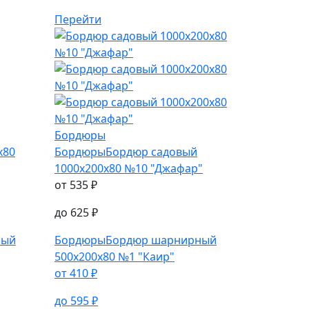
Перейти
Бордюры
х80
Бордюры
Бордюр садовый
1000х200х80 №10 "Джафар"
от
535
₽
до
625
₽
ный
Бордюры
Бордюр шарнирный
500х200х80 №1 "Каир"
от
410
₽
до
595
₽