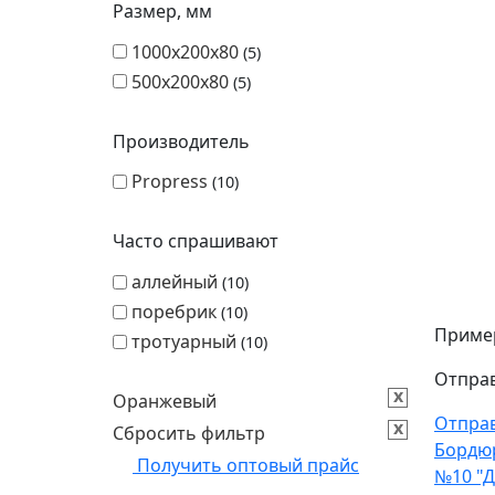
Размер, мм
1000х200х80
5
500х200х80
5
Производитель
Propress
10
Часто спрашивают
аллейный
10
поребрик
10
Пример
тротуарный
10
Отправ
x
Оранжевый
Отпра
x
Сбросить фильтр
Бордю
Получить оптовый прайс
№10 "