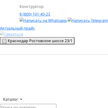
Актуальный прайс
Актуальный прайс
Выбрать город
Краснодар
Ростовское шоссе 23/1
Логотип, переход на главную страницу
Каталог
Тротуарная плитка
Бордюры
Водоотводные системы
Плитка облицовочная