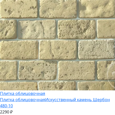
Плитка облицовочная
Плитка облицовочная
Искусственный камень Шербон
480-10
2290
₽
Плитка облицовочная
Искусственный камень Шеффилд
431-90
2500
₽