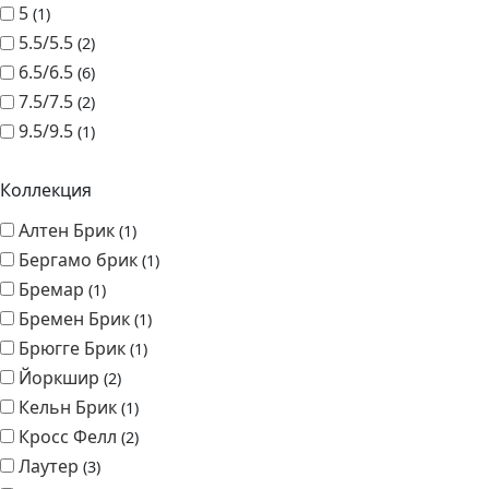
9.5/9.5
1
Коллекция
Алтен Брик
1
Бергамо брик
1
Бремар
1
Бремен Брик
1
Брюгге Брик
1
Йоркшир
2
Кельн Брик
1
Кросс Фелл
2
Лаутер
3
Лицен
1
Петра
3
Родес
1
Терамо Брик
1