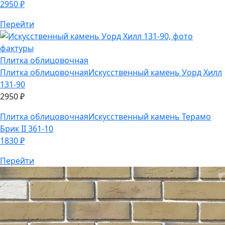
Плитка облицовочная
Плитка облицовочная
Искусственный камень Уорд Хилл
131-90
2950
₽
Плитка облицовочная
Искусственный камень Терамо
Брик II 361-10
1830
₽
Перейти