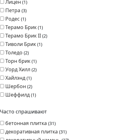
Терамо Брик II
2
Тиволи Брик
1
Толедо
2
Торн брик
1
Уорд Хилл
2
Хайлэнд
1
Шербон
2
Шеффилд
1
Часто спрашивают
бетонная плитка
31
декоративная плитка
31
декоративный камень
27
декоративный кирпич
31
для балкона
31
для дома
31