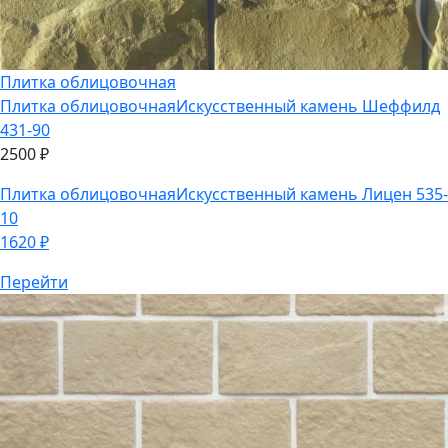
Плитка облицовочная
Искусственный камень Шеффилд
431-90
2500
₽
Плитка облицовочная
Искусственный камень Лицен 535-
10
1620
₽
Перейти