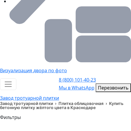
Визуализация двора по фото
8 (800) 101-40-23
Toggle navigation
Мы в WhatsApp
Мы в WhatsApp
Перезвонить
Завод тротуарной плитки
Завод тротуарной плитки
›
Плитка облицовочная
›
Купить
бетонную плитку жёлтого цвета в Краснодаре
Фильтры
Цвет
Бежевый
117
Белый
68
Жёлтый
31