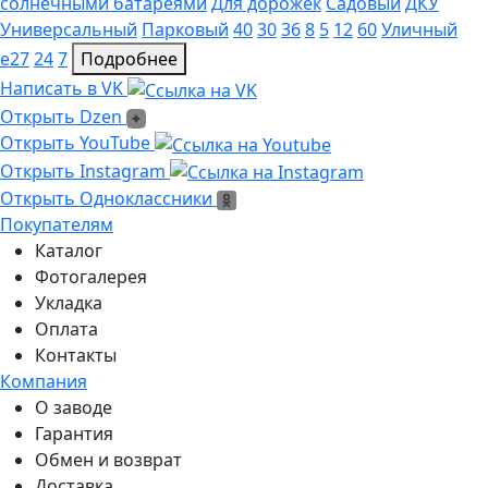
солнечными батареями
Для дорожек
Садовый
ДКУ
Универсальный
Парковый
40
30
36
8
5
12
60
Уличный
e27
24
7
Подробнее
Написать в VK
Написать в VK
Открыть Dzen
Открыть Dzen
Ссылка на Youtube
Открыть YouTube
Ссылка на Instagram
Открыть Instagram
Открыть Одноклассники
Открыть Одноклассники
Покупателям
Каталог
Фотогалерея
Укладка
Оплата
Контакты
Компания
О заводе
Гарантия
Обмен и возврат
Доставка