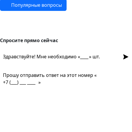
Популярные вопросы
Спросите прямо сейчас
Спросите прямо сейчас
Отпр
Здравствуйте! Мне необходимо «
» шт.
Прошу отправить ответ на этот номер «
»
Из чего корпус?
Выдержит холод?
Какой тип лампы лучше?
Есть ли защита от влаги?