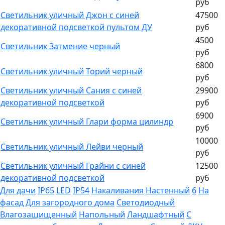
руб
Светильник уличный Джон c синей
47500
декоративной подсветкой пультом ДУ
руб
4500
Светильник Затмение черный
руб
6800
Светильник уличный Торий черный
руб
Светильник уличный Сания с синей
29900
декоративной подсветкой
руб
6900
Светильник уличный Глари форма цилиндр
руб
10000
Светильник уличный Лейви черный
руб
Светильник уличный Грайни с синей
12500
декоративной подсветкой
руб
Для дачи
IP65
LED
IP54
Накаливания
Настенный
6
На
фасад
Для загородного дома
Светодиодный
Влагозащищенный
Напольный
Ландшафтный
С