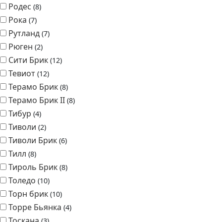
Родес
8
Рока
7
Рутланд
7
Рюген
2
Сити Брик
12
Тевиот
12
Терамо Брик
8
Терамо Брик II
8
Тибур
4
Тиволи
2
Тиволи Брик
6
Тилл
8
Тироль Брик
8
Толедо
10
Торн брик
10
Торре Бьянка
4
Тоскана
3