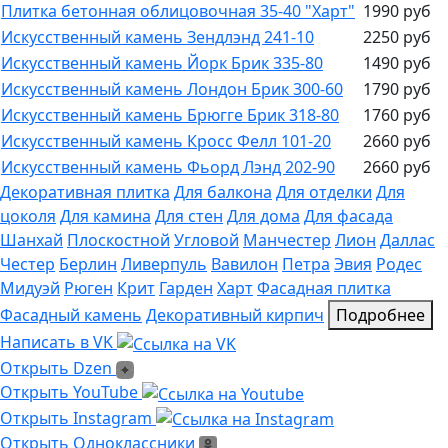
Плитка бетонная облицовочная 35-40 "Харт"
1990 руб
Искусственный камень Зендлэнд 241-10
2250 руб
Искусственный камень Йорк Брик 335-80
1490 руб
Искусственный камень Лондон Брик 300-60
1790 руб
Искусственный камень Брюгге Брик 318-80
1760 руб
Искусственный камень Кросс Фелл 101-20
2660 руб
Искусственный камень Фьорд Лэнд 202-90
2660 руб
Декоративная плитка
Для балкона
Для отделки
Для
цоколя
Для камина
Для стен
Для дома
Для фасада
Шанхай
Плоскостной
Угловой
Манчестер
Лион
Даллас
Честер
Берлин
Ливерпуль
Вавилон
Петра
Эвия
Родес
Мидуэй
Рюген
Крит
Гарден
Харт
Фасадная плитка
Фасадный камень
Декоративный кирпич
Подробнее
Написать в VK
Написать в VK
Открыть Dzen
Открыть Dzen
Ссылка на Youtube
Открыть YouTube
Ссылка на Instagram
Открыть Instagram
Открыть Одноклассники
Открыть Одноклассники