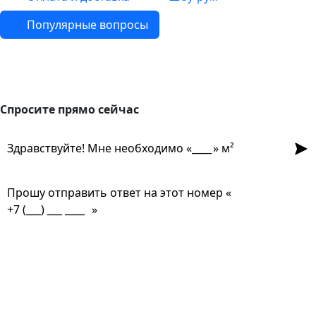
Популярные вопросы
Спросите прямо сейчас
Спросите прямо сейчас
Отпр
Здравствуйте! Мне необходимо «
» м²
Прошу отправить ответ на этот номер «
»
Из чего сделана?
Есть угловые элементы?
Выгорает на солнце?
Сложно монтировать?