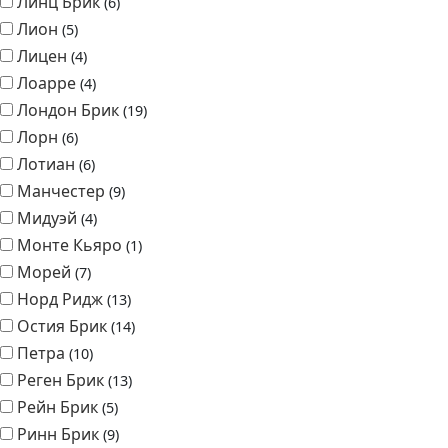
Линц Брик
6
Лион
5
Лицен
4
Лоарре
4
Лондон Брик
19
Лорн
6
Лотиан
6
Манчестер
9
Мидуэй
4
Монте Кьяро
1
Морей
7
Норд Ридж
13
Остия Брик
14
Петра
10
Реген Брик
13
Рейн Брик
5
Ринн Брик
9