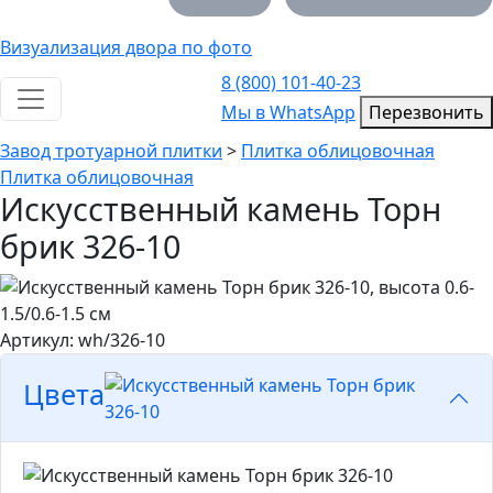
Визуализация двора по фото
8 (800) 101-40-23
Toggle navigation
Мы в WhatsApp
Мы в WhatsApp
Перезвонить
Завод тротуарной плитки
>
Плитка облицовочная
Плитка облицовочная
Искусственный камень Торн
брик 326-10
Артикул: wh/326-10
Цвета