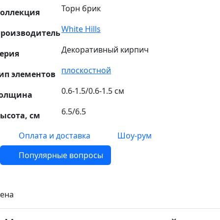
Торн брик
оллекция
White Hills
роизводитель
Декоративный кирпич
ерия
плоскостной
ип элементов
0.6-1.5/0.6-1.5 см
олщина
6.5/6.5
ысота, см
Оплата и доставка
Шоу-рум
Популярные вопросы
ена