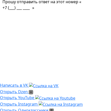
Прошу отправить ответ на этот номер «
»
Из чего сделана?
Есть угловые элементы?
Выгорает на солнце?
Сложно монтировать?
Где можно посмотреть?
Текстура камня?
Написать в VK
Написать в VK
Открыть Dzen
Открыть Dzen
Ссылка на Youtube
Открыть YouTube
Ссылка на Instagram
Открыть Instagram
Открыть Одноклассники
Открыть Одноклассники