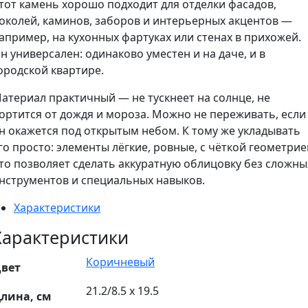
тот камень хорошо подходит для отделки фасадов,
околей, каминов, заборов и интерьерных акцентов —
апример, на кухонных фартуках или стенах в прихожей.
н универсален: одинаково уместен и на даче, и в
ородской квартире.
атериал практичный — не тускнеет на солнце, не
ортится от дождя и мороза. Можно не переживать, если
н окажется под открытым небом. К тому же укладывать
го просто: элементы лёгкие, ровные, с чёткой геометрие
то позволяет сделать аккуратную облицовку без сложны
нструментов и специальных навыков.
Характеристики
Характеристики
Коричневый
вет
21.2/8.5 х 19.5
лина, см