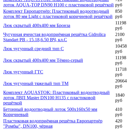
лоток AQUA-TOP DN90 H100 с пластиковой решёткой
руб
Комплект Европартнёр: Пластиковый водоотводный
850
лоток 80 мм Light с пластиковой коричневой решёткой
руб
11198
Люк скрытый 400х400 мм Бронза
руб
Чугунная ячеистая водоприёмная решётка Gidrolica
2100
Standart РВ - 15.18,6.50 ВЧ, кл.С
руб
10458
Люк чугунный средний тип С
руб
11198
Люк скрытый 400х400 мм Тёмно-серый
руб
11718
Люк чугунный ГТС
руб
20664
Люк чугунный тяжелый тип ТМ
руб
Комплект AQUASTOK: Пластиковый водоотводный
1840
лоток ЛВП Master DN100 H135 с пластиковой
руб
решёткой
Бетонный водоотводный лоток 500х160х50 мм
410
Коричневый
руб
Пластиковая водоприёмная решётка Европартнёр
420
"Ромбы", DN100, чёрная
руб