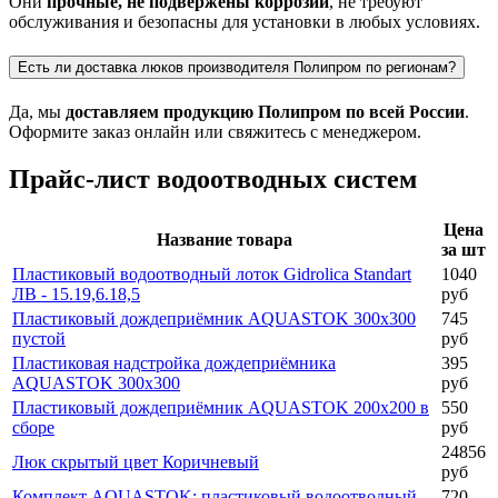
Они
прочные, не подвержены коррозии
, не требуют
обслуживания и безопасны для установки в любых условиях.
Есть ли доставка люков производителя Полипром по регионам?
Да, мы
доставляем продукцию Полипром по всей России
.
Оформите заказ онлайн или свяжитесь с менеджером.
Прайс-лист водоотводных систем
Цена
Название товара
за шт
Пластиковый водоотводный лоток Gidrolica Standart
1040
ЛВ - 15.19,6.18,5
руб
Пластиковый дождеприёмник AQUASTOK 300х300
745
пустой
руб
Пластиковая надстройка дождеприёмника
395
AQUASTOK 300х300
руб
Пластиковый дождеприёмник AQUASTOK 200х200 в
550
сборе
руб
24856
Люк скрытый цвет Коричневый
руб
Комплект AQUASTOK: пластиковый водоотводный
720