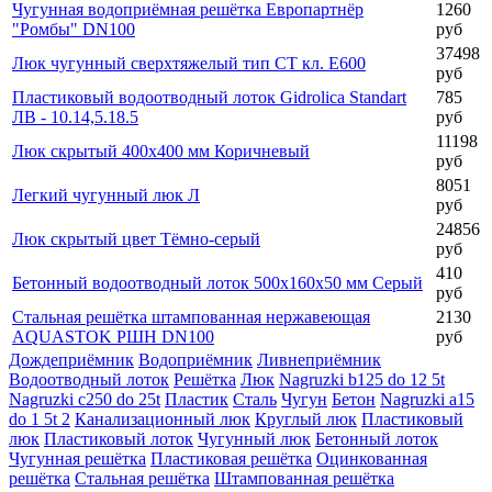
Чугунная водоприёмная решётка Европартнёр
1260
"Ромбы" DN100
руб
37498
Люк чугунный сверхтяжелый тип СТ кл. Е600
руб
Пластиковый водоотводный лоток Gidrolica Standart
785
ЛВ - 10.14,5.18.5
руб
11198
Люк скрытый 400х400 мм Коричневый
руб
8051
Легкий чугунный люк Л
руб
24856
Люк скрытый цвет Тёмно-серый
руб
410
Бетонный водоотводный лоток 500х160х50 мм Серый
руб
Стальная решётка штампованная нержавеющая
2130
AQUASTOK РШН DN100
руб
Дождеприёмник
Водоприёмник
Ливнеприёмник
Водоотводный лоток
Решётка
Люк
Nagruzki b125 do 12 5t
Nagruzki c250 do 25t
Пластик
Сталь
Чугун
Бетон
Nagruzki a15
do 1 5t 2
Канализационный люк
Круглый люк
Пластиковый
люк
Пластиковый лоток
Чугунный люк
Бетонный лоток
Чугунная решётка
Пластиковая решётка
Оцинкованная
решётка
Стальная решётка
Штампованная решётка