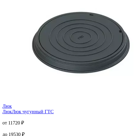
Люк
Люк
Люк чугунный ГТС
от
11720
₽
до
19530
₽