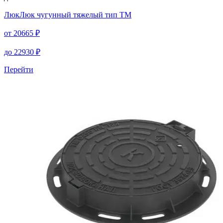
Люк
Люк чугунный тяжелый тип ТМ
от
20665
₽
до
22930
₽
Перейти