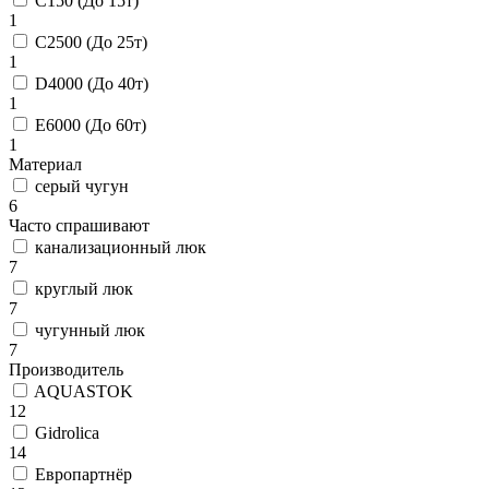
C150 (До 15т)
1
C2500 (До 25т)
1
D4000 (До 40т)
1
E6000 (До 60т)
1
Материал
серый чугун
6
Часто спрашивают
канализационный люк
7
круглый люк
7
чугунный люк
7
Производитель
AQUASTOK
12
Gidrolica
14
Европартнёр