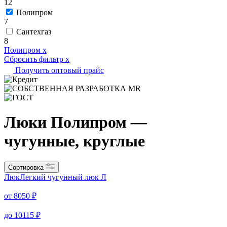
12
Полипром
7
Сантехгаз
8
Полипром
x
Сбросить фильтр
x
Получить оптовый прайс
Люки Полипром —
чугунные, круглые
Сортировка
Люк
Легкий чугунный люк Л
от
8050
₽
до
10115
₽