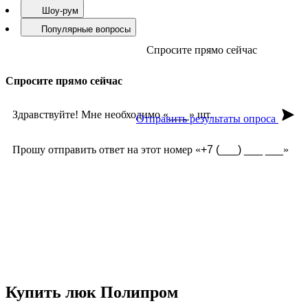
Шоу-рум
Популярные вопросы
Спросите прямо сейчас
Спросите прямо сейчас
Здравствуйте! Мне необходимо «
» шт.
Отправить результаты опроса
Прошу отправить ответ на этот номер «
»
Как не утопить двор?
Чугун или пластик ?
Почему не ржавеют?
Сами производите?
Как правильно установить?
Стоимость комплекта?
Купить люк Полипром