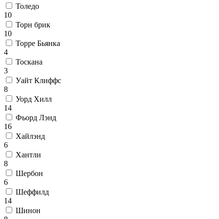
Толедо
10
Торн брик
10
Торре Бьянка
4
Тоскана
3
Уайт Клиффс
8
Уорд Хилл
14
Фьорд Лэнд
16
Хайлэнд
6
Хантли
8
Шербон
6
Шеффилд
14
Шинон