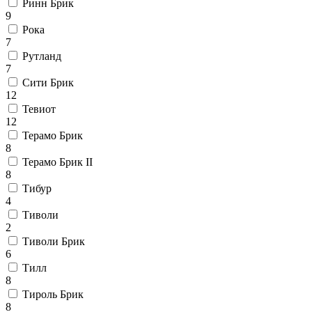
Ринн Брик
9
Рока
7
Рутланд
7
Сити Брик
12
Тевиот
12
Терамо Брик
8
Терамо Брик II
8
Тибур
4
Тиволи
2
Тиволи Брик
6
Тилл
8
Тироль Брик
8