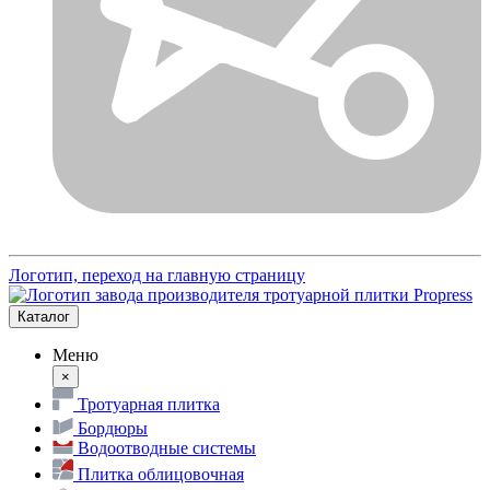
Логотип, переход на главную страницу
Каталог
Меню
×
Тротуарная плитка
Бордюры
Водоотводные системы
Плитка облицовочная