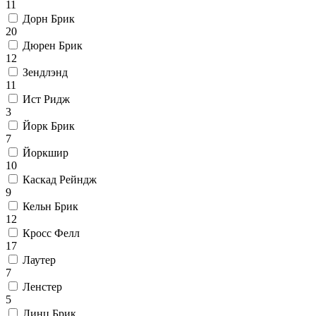
11
Дорн Брик
20
Дюрен Брик
12
Зендлэнд
11
Ист Ридж
3
Йорк Брик
7
Йоркшир
10
Каскад Рейндж
9
Кельн Брик
12
Кросс Фелл
17
Лаутер
7
Ленстер
5
Линц Брик