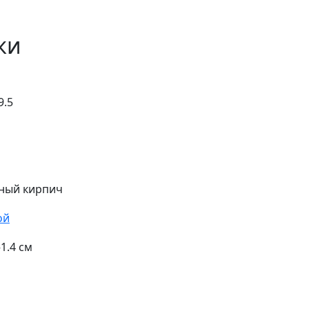
ки
9.5
ный кирпич
ой
–1.4 см