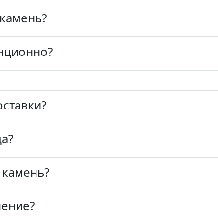
 камень?
нционно?
оставки?
да?
 камень?
нение?