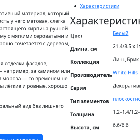
Характеристики
ративный материал, который
Характеристи
ть у него матовая, слегка
настоящего кирпича ручной
Белый
Цвет
ому с мягкими сероватыми и
ошо сочетается с деревом,
21.4/8.5 х 1
Длина, см
Линц Брик
Коллекция
ля отделки фасадов,
 — например, за камином или
White Hills
Производитель
ли мороза — со временем не
Декоратив
ты лёгкие и ровные, хорошо
Серия
плоскостн
Тип элементов
туральный вид без лишнего
1.2–1.4/1.2
Толщина
6.6/6.6
Высота, см