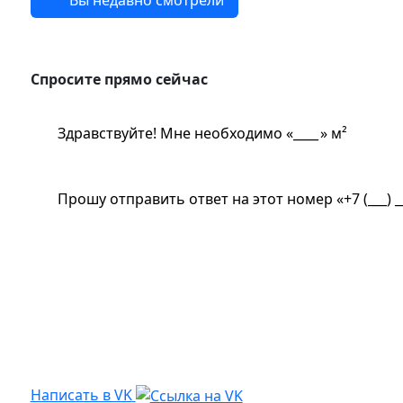
Спросите прямо сейчас
Спросите прямо сейчас
Здравствуйте! Мне необходимо «
» м²
Прошу отправить ответ на этот номер «
Из чего сделана?
Есть угловые элементы?
Написать в VK
Написать в VK