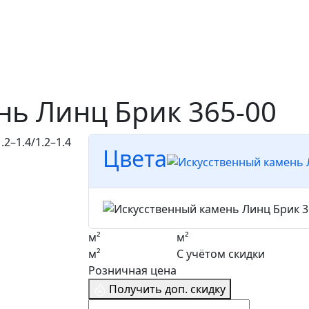
нь Линц Брик 365-00
Цвета
м²
м²
м²
С учётом скидки
Розничная цена
Получить доп. скидку