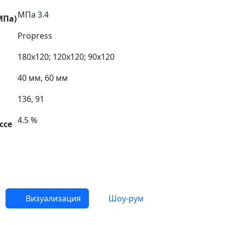
МПа 3.4
МПа)
Propress
180х120; 120х120; 90х120
40 мм, 60 мм
136, 91
4.5 %
ссе
Визуализация
Шоу-рум