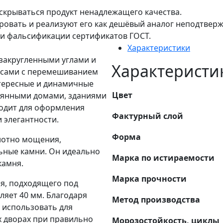
 скрываться продукт ненадлежащего качества.
ровать и реализуют его как дешёвый аналог неподтверж
ми фальсификации сертификатов ГОСТ.
Характеристики
 закругленными углами и
Характеристи
лосами с перемешиванием
нтересные и динамичные
Цвет
вянными домами, зданиями
ходит для оформления
Фактурный слой
и элегантности.
Форма
олотно мощения,
ные камни. Он идеально
Марка по истираемости
камня.
Марка прочности
я, подходящего под
ляет 40 мм. Благодаря
Метод производства
 использовать для
х дворах при правильно
Морозостойкость, циклы