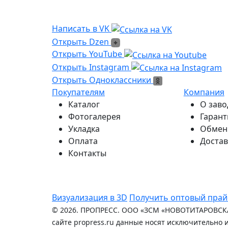
Написать в VK
Написать в VK
Открыть Dzen
Открыть Dzen
Ссылка на Youtube
Открыть YouTube
Ссылка на Instagram
Открыть Instagram
Открыть Одноклассники
Открыть Одноклассники
Покупателям
Компания
Каталог
О заво
Фотогалерея
Гарант
Укладка
Обмен 
Оплата
Достав
Контакты
Визуализация в 3D
Получить оптовый прай
© 2026. ПРОПРЕСС. ООО «ЗСМ «НОВОТИТАРОВСКА
сайте propress.ru данные носят исключительно