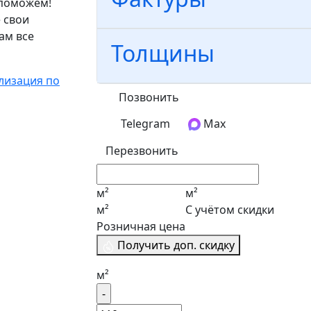
 поможем!
 свои
ам все
Толщины
лизация по
Позвонить
Telegram
Max
Перезвонить
м²
м²
м²
С учётом скидки
Розничная цена
Получить доп. скидку
м²