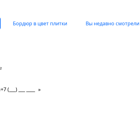
Бордюр в цвет плитки
Вы недавно смотрели
о сейчас
²
«
»
оставки?
Какие сроки?
Что есть в наличие?
Т