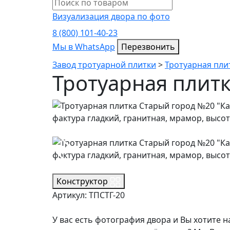
Визуализация двора по фото
8 (800) 101-40-23
Мы в WhatsApp
Мы в WhatsApp
Перезвонить
Завод тротуарной плитки
>
Тротуарная пли
Тротуарная плит
Конструктор
Артикул: ТПСТГ-20
У вас есть фотография двора и Вы хотите н