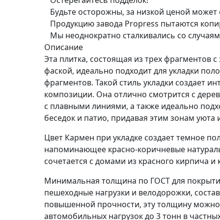
Остерегайтесь подделок!
Будьте осторожны, за низкой ценой может
Продукцию завода Propress пытаются копи
Мы неоднократно сталкивались со случая
Описание
Эта плитка, состоящая из трех фрагментов с
фаской, идеально подходит для укладки по
фрагментов. Такой стиль укладки создает и
композиции. Она отлично смотрится с дере
с плавными линиями, а также идеально под
беседок и патио, придавая этим зонам уюта 
Цвет Кармен при укладке создает темное п
напоминающее красно-коричневые натураль
сочетается с домами из красного кирпича и 
Минимальная толщина по ГОСТ для покрыти
пешеходные нагрузки и велодорожки, состав
повышенной прочности, эту толщину можно
автомобильных нагрузок до 3 тонн в частны