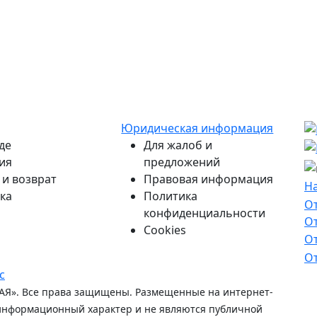
Юридическая информация
де
Для жалоб и
ия
предложений
и возврат
Правовая информация
На
На
ка
Политика
От
О
конфиденциальности
Сс
О
Cookies
Сс
От
От
О
с
Я». Все права защищены. Размещенные на интернет-
 информационный характер и не являются публичной