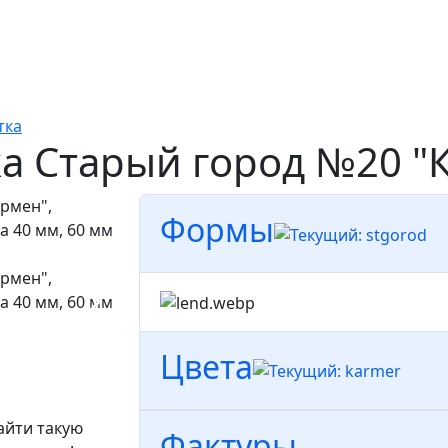
тка
ка Старый город №20 "
Формы
Цвета
айти такую
Фактуры