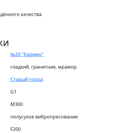
дённого качества.
ки
№20 "Кармен"
гладкий, гранитная, мрамор
Старый город
G1
М300
полусухое вибропресование
F200