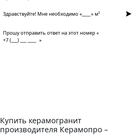
Отпр
Здравствуйте! Мне необходимо «
» м²
Прошу отправить ответ на этот номер «
»
Не скользит?
Выдержит мороз?
Подойдёт для бассейна?
Как ухаживать?
Матовый или глянец?
Какой формат лучше?
Устойчив к нагрузкам?
Купить керамогранит
производителя Керамопро –