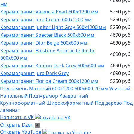
4690 руб
мм
Керамогранит Valencia Pearl 600х1200 мм
5250 руб
Керамогранит Jura Cream 600х1200 мм
5250 руб
Керамогранит Jupiter Light Gray 600х1200 мм
5250 руб
Керамогранит Specter Black 600х600 мм
4690 руб
Керамогранит Dior Beige 600х600 мм
4690 руб
Керамогранит Blestone Anthracite Rustic
4690 руб
600х600 мм
Керамогранит Kanton Dark Grey 600х600 мм
4690 руб
Керамогранит Jura Dark Grey
4690 руб
Керамогранит Florida Cream 600х1200 мм
5250 руб
Под камень
Матовый
600х1200
600х600
20 мм
Уличный
Напольный
Под мрамор
Квадратный
Крупноформатный
Широкоформатный
Под дерево
Под
ламинат
Написать в VK
Написать в VK
Открыть Dzen
Открыть Dzen
Ссылка на Youtube
Открыть YouTube