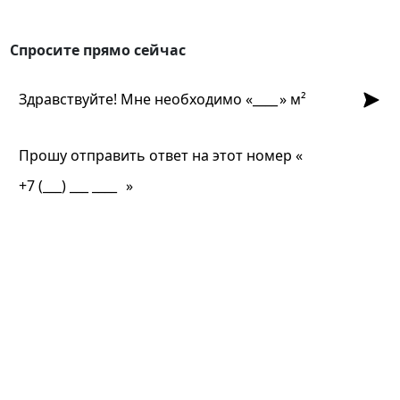
Спросите прямо сейчас
Спросите прямо сейчас
Отпра
Здравствуйте! Мне необходимо «
» м²
Прошу отправить ответ на этот номер «
»
Не скользит?
Выдержит мороз?
Подойдёт для бассейна?
Как ухаживать?
Матовый или глянец?
Какой формат лучше?
Устойчив к нагрузкам?