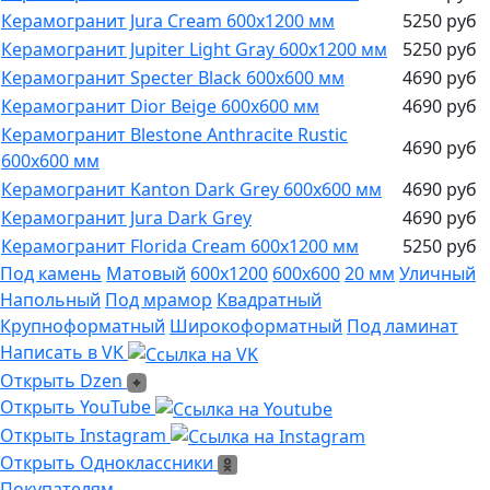
Керамогранит Jura Cream 600х1200 мм
5250 руб
Керамогранит Jupiter Light Gray 600х1200 мм
5250 руб
Керамогранит Specter Black 600х600 мм
4690 руб
Керамогранит Dior Beige 600х600 мм
4690 руб
Керамогранит Blestone Anthracite Rustic
4690 руб
600х600 мм
Керамогранит Kanton Dark Grey 600х600 мм
4690 руб
Керамогранит Jura Dark Grey
4690 руб
Керамогранит Florida Cream 600х1200 мм
5250 руб
Под камень
Матовый
600х1200
600х600
20 мм
Уличный
Напольный
Под мрамор
Квадратный
Крупноформатный
Широкоформатный
Под ламинат
Написать в VK
Написать в VK
Открыть Dzen
Открыть Dzen
Ссылка на Youtube
Открыть YouTube
Ссылка на Instagram
Открыть Instagram
Открыть Одноклассники
Открыть Одноклассники
Покупателям