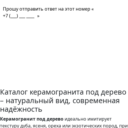
Прошу отправить ответ на этот номер «
»
Не скользит?
Выдержит мороз?
Подойдёт для бассейна?
Как ухаживать?
Матовый или глянец?
Какой формат лучше?
Устойчив к нагрузкам?
Каталог керамогранита под дерево
– натуральный вид, современная
надёжность
Керамогранит под дерево
идеально имитирует
текстуру дуба, ясеня, ореха или экзотических пород, при