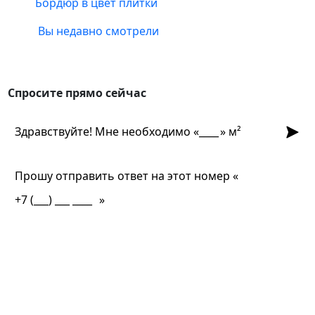
Бордюр в цвет плитки
Вы недавно смотрели
Спросите прямо сейчас
Спросите прямо сейчас
Отпра
Здравствуйте! Мне необходимо «
» м²
Прошу отправить ответ на этот номер «
»
Замер бесплатно?
Какая стоимость доставки?
Какие сроки?
Что есть в наличие?