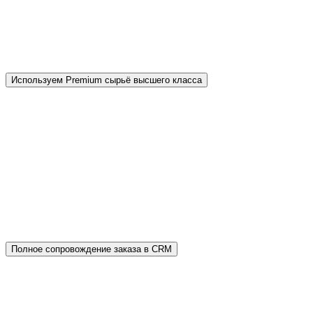
смешанную реальность (MR), позволяющую
"примерить" вибропрессованную брусчатку и
тротуарную плитку у себя во дворе.
Используем Premium сырьё высшего класса
В отличие от дешёвых аналогов мы применяем
сертифицированное сырьё: серый цемент марки
М600 Д0 и белый цемент CEMIX ProWhite, а
также соблюдаем правильную рецептуру.
Вместо мыльного раствора — пластификатор
«Полипласт». Основание содержит щебень
мелкой фракции.
Полное сопровождение заказа в CRM
Никакая информация не потеряется. Процесс
заказа полностью автоматизирован в