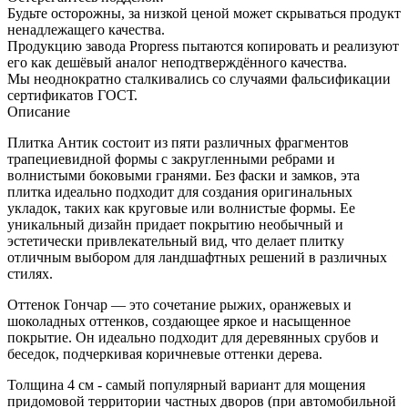
Будьте осторожны, за низкой ценой может скрываться продукт
ненадлежащего качества.
Продукцию завода Propress пытаются копировать и реализуют
его как дешёвый аналог неподтверждённого качества.
Мы неоднократно сталкивались со случаями фальсификации
сертификатов ГОСТ.
Описание
Плитка Антик состоит из пяти различных фрагментов
трапециевидной формы с закругленными ребрами и
волнистыми боковыми гранями. Без фаски и замков, эта
плитка идеально подходит для создания оригинальных
укладок, таких как круговые или волнистые формы. Ее
уникальный дизайн придает покрытию необычный и
эстетически привлекательный вид, что делает плитку
отличным выбором для ландшафтных решений в различных
стилях.
Оттенок Гончар — это сочетание рыжих, оранжевых и
шоколадных оттенков, создающее яркое и насыщенное
покрытие. Он идеально подходит для деревянных срубов и
беседок, подчеркивая коричневые оттенки дерева.
Толщина 4 см - самый популярный вариант для мощения
придомовой территории частных дворов (при автомобильной