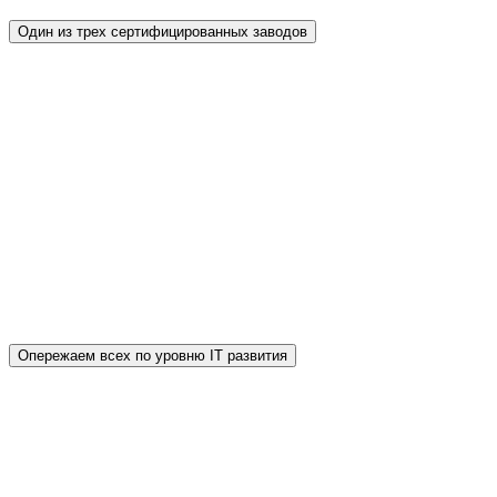
Один из трех сертифицированных заводов
В отличие от продукции других
производителей, наш завод тротуарной плитки
проходит ежегодную сертификацию в
аккредитованной организации АНО
«ИССЛЕДОВАТЕЛЬ» (РАЛ № РОСС
RU.0001.11СЛ05 от 21.04.2015 г.). Прочность
плитки превышает нормативы ГОСТ в 2,4 раза.
Propress – сертифицированный завод-
изготовитель брусчатки.
Опережаем всех по уровню IT развития
Задаём темп индустрии. У нас самый удобный
сайт завода тротуарной плитки в Краснодаре и
крае, мобильное приложение и бесплатная 3D-
визуализация. Первые и единственные внедрили