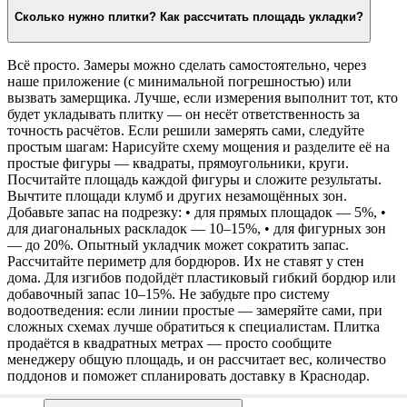
Сколько нужно плитки? Как рассчитать площадь укладки?
Всё просто. Замеры можно сделать самостоятельно, через
наше приложение (с минимальной погрешностью) или
вызвать замерщика. Лучше, если измерения выполнит тот, кто
будет укладывать плитку — он несёт ответственность за
точность расчётов. Если решили замерять сами, следуйте
простым шагам: Нарисуйте схему мощения и разделите её на
простые фигуры — квадраты, прямоугольники, круги.
Посчитайте площадь каждой фигуры и сложите результаты.
Вычтите площади клумб и других незамощённых зон.
Добавьте запас на подрезку: • для прямых площадок — 5%, •
для диагональных раскладок — 10–15%, • для фигурных зон
— до 20%. Опытный укладчик может сократить запас.
Рассчитайте периметр для бордюров. Их не ставят у стен
дома. Для изгибов подойдёт пластиковый гибкий бордюр или
добавочный запас 10–15%. Не забудьте про систему
водоотведения: если линии простые — замеряйте сами, при
сложных схемах лучше обратиться к специалистам. Плитка
продаётся в квадратных метрах — просто сообщите
менеджеру общую площадь, и он рассчитает вес, количество
поддонов и поможет спланировать доставку в Краснодар.