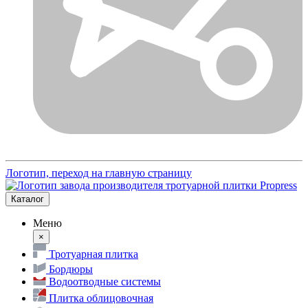
Логотип, переход на главную страницу
Каталог
Меню
×
Тротуарная плитка
Бордюры
Водоотводные системы
Плитка облицовочная