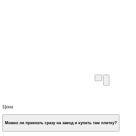
собственной CRM — от заявки на сайте завода-
производителя брусчатки до гарантийного
сопровождения. Все коммуникации
проверяются отделом контроля качества.
Цена
Можно ли приехать сразу на завод и купить там плитку?