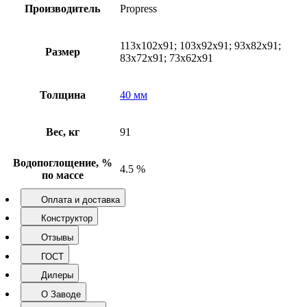
Производитель
Propress
113х102х91; 103х92х91; 93х82х91;
Размер
83х72х91; 73х62х91
Толщина
40 мм
Вес, кг
91
Водопоглощение, %
4.5 %
по массе
Оплата и доставка
Конструктор
Отзывы
ГОСТ
Дилеры
О Заводе