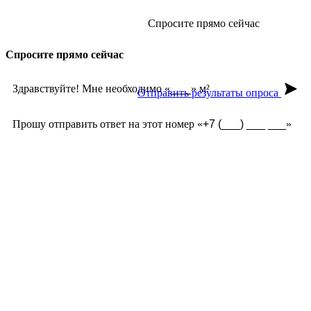
Спросите прямо сейчас
Спросите прямо сейчас
Здравствуйте! Мне необходимо «
» м²
Отправить результаты опроса
Прошу отправить ответ на этот номер «
»
Из чего сделана?
Есть угловые элементы?
Выгорает на солнце?
Сложно монтировать?
Где можно посмотреть?
Текстура камня?