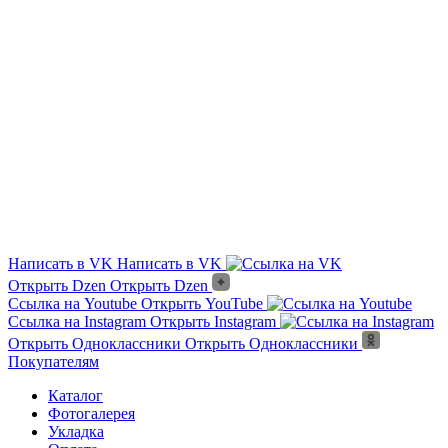
Из чего сделана?
Есть угловые элементы?
Выгорает на солнце?
Сложно монтировать?
Где можно посмотреть?
Текстура камня?
Написать в VK
Написать в VK
Открыть Dzen
Открыть Dzen
Ссылка на Youtube
Открыть YouTube
Ссылка на Instagram
Открыть Instagram
Открыть Одноклассники
Открыть Одноклассники
Покупателям
Каталог
Фотогалерея
Укладка