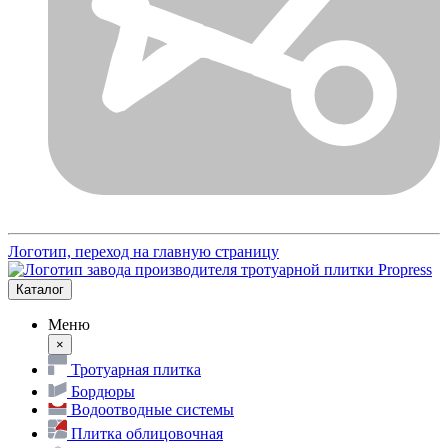
Логотип, переход на главную страницу
Каталог
Меню
×
Тротуарная плитка
Бордюры
Водоотводные системы
Плитка облицовочная