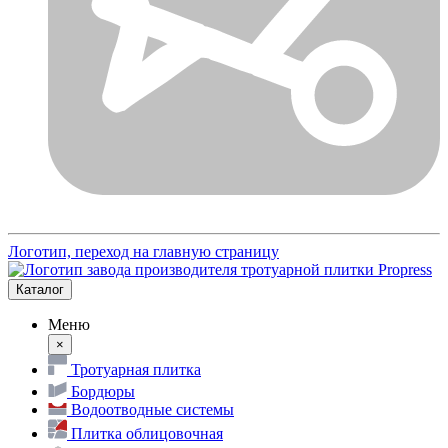
Логотип, переход на главную страницу
Каталог
Меню
×
Тротуарная плитка
Бордюры
Водоотводные системы
Плитка облицовочная