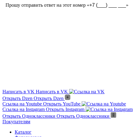
Прошу отправить ответ на этот номер «
»
Из чего сделана?
Есть угловые элементы?
Выгорает на солнце?
Сложно монтировать?
Где можно посмотреть?
Текстура камня?
Написать в VK
Написать в VK
Открыть Dzen
Открыть Dzen
Ссылка на Youtube
Открыть YouTube
Ссылка на Instagram
Открыть Instagram
Открыть Одноклассники
Открыть Одноклассники
Покупателям
Каталог