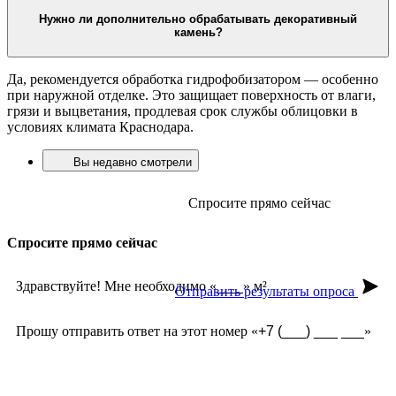
Нужно ли дополнительно обрабатывать декоративный
камень?
Да, рекомендуется обработка гидрофобизатором — особенно
при наружной отделке. Это защищает поверхность от влаги,
грязи и выцветания, продлевая срок службы облицовки в
условиях климата Краснодара.
Вы недавно смотрели
Спросите прямо сейчас
Спросите прямо сейчас
Здравствуйте! Мне необходимо «
» м²
Отправить результаты опроса
Прошу отправить ответ на этот номер «
»
Из чего сделана?
Есть угловые элементы?