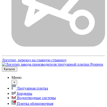
Логотип, переход на главную страницу
Каталог
Меню
×
Тротуарная плитка
Бордюры
Водоотводные системы
Плитка облицовочная