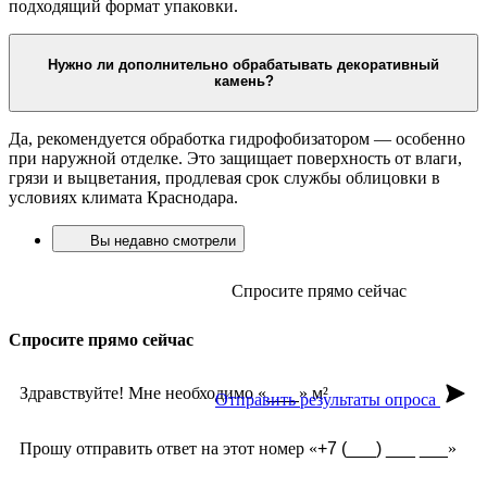
Как рассчитать количество камня для отделки?
Для расчёта измерьте площадь стен или фасада и вычтите
площадь окон и дверей. Добавьте 5–10% запаса на подрезку.
Менеджер поможет рассчитать точный объём и подобрать
подходящий формат упаковки.
Нужно ли дополнительно обрабатывать декоративный
камень?
Да, рекомендуется обработка гидрофобизатором — особенно
при наружной отделке. Это защищает поверхность от влаги,
грязи и выцветания, продлевая срок службы облицовки в
условиях климата Краснодара.
Вы недавно смотрели
Спросите прямо сейчас
Спросите прямо сейчас