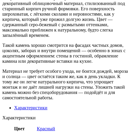
Max
Telegram
Купить в 1 клик
Добавить в корзину
Описание
Искусственный камень Бран Брик 695-70 — это
декоративный облицовочный материал, стилизованный под
старинный кирпич ручной формовки. Его поверхность
шероховатая, с лёгкими сколами и неровностями, как у
кирпича, который уже прожил долгую жизнь. Цвет —
сдержанный серо-бежевый с размытыми оттенками,
максимально приближен к натуральному, будто слегка
запылённый временем.
Такой камень хорошо смотрится на фасадах частных домов,
цоколях, заборах и внутри помещений — особенно в зонах с
акцентным оформлением: стены в гостиной, обрамление
камина или декоративные вставки на кухне.
Материал не требует особого ухода, не боится дождей, мороза
и солнца — цвет остаётся таким же, как в день укладки. К
тому же он легче натурального кирпича, что упрощает
монтаж и не даёт лишней нагрузки на стены. Уложить такой
камень можно без спецоборудования — подойдёт и для