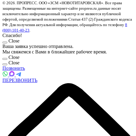
Заказать звонок
Написать в VK
Написать в VK
Открыть Dzen
Открыть Dzen
Ссылка на Youtube
Открыть YouTube
Ссылка на Instagram
Открыть Instagram
Открыть Одноклассники
Открыть Одноклассники
Визуализация в 3D
Получить оптовый прайс
© 2026. ПРОПРЕСС. ООО «ЗСМ «НОВОТИТАРОВСКАЯ». Все права
защищены. Размещенные на интернет-сайте propress.ru данные носят
исключительно информационный характер и не являются публичной
офертой, определяемой положениями Статьи 437 (2) Гражданского кодекса
РФ. Для получения актуальной информации, обращайтесь по телефону
8
(800) 101-40-23
.
Спасибо!
Close
Ваша заявка успешно отправлена.
Мы свяжемся с Вами в ближайшее рабочее время.
Close
Close
Позвонить
ПЕРЕЗВОНИТЬ