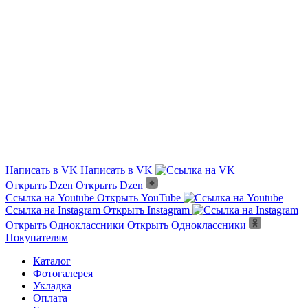
Здравствуйте! Мне необходимо «
» м²
Отправить результаты опроса
Прошу отправить ответ на этот номер «
»
Из чего сделана?
Есть угловые элементы?
Выгорает на солнце?
Сложно монтировать?
Где можно посмотреть?
Текстура камня?
Написать в VK
Написать в VK
Открыть Dzen
Открыть Dzen
Ссылка на Youtube
Открыть YouTube
Ссылка на Instagram
Открыть Instagram