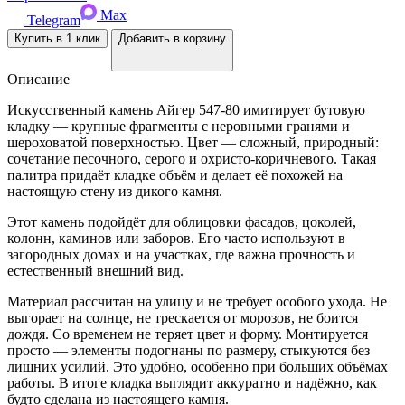
Max
Telegram
Купить в 1 клик
Добавить в корзину
Описание
Искусственный камень Айгер 547-80 имитирует бутовую
кладку — крупные фрагменты с неровными гранями и
шероховатой поверхностью. Цвет — сложный, природный:
сочетание песочного, серого и охристо-коричневого. Такая
палитра придаёт кладке объём и делает её похожей на
настоящую стену из дикого камня.
Этот камень подойдёт для облицовки фасадов, цоколей,
колонн, каминов или заборов. Его часто используют в
загородных домах и на участках, где важна прочность и
естественный внешний вид.
Материал рассчитан на улицу и не требует особого ухода. Не
выгорает на солнце, не трескается от морозов, не боится
дождя. Со временем не теряет цвет и форму. Монтируется
просто — элементы подогнаны по размеру, стыкуются без
лишних усилий. Это удобно, особенно при больших объёмах
работы. В итоге кладка выглядит аккуратно и надёжно, как
будто сделана из настоящего камня.