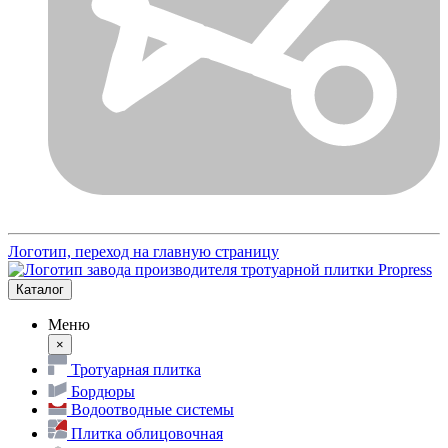
Логотип, переход на главную страницу
Каталог
Меню
×
Тротуарная плитка
Бордюры
Водоотводные системы
Плитка облицовочная