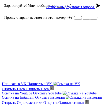
Здравствуйте! Мне необходимо «
» м²
Отправить результаты опроса
Прошу отправить ответ на этот номер «
»
Из чего сделана?
Есть угловые элементы?
Выгорает на солнце?
Сложно монтировать?
Где можно посмотреть?
Текстура камня?
Написать в VK
Написать в VK
Открыть Dzen
Открыть Dzen
Ссылка на Youtube
Открыть YouTube
Ссылка на Instagram
Открыть Instagram
Открыть Одноклассники
Открыть Одноклассники