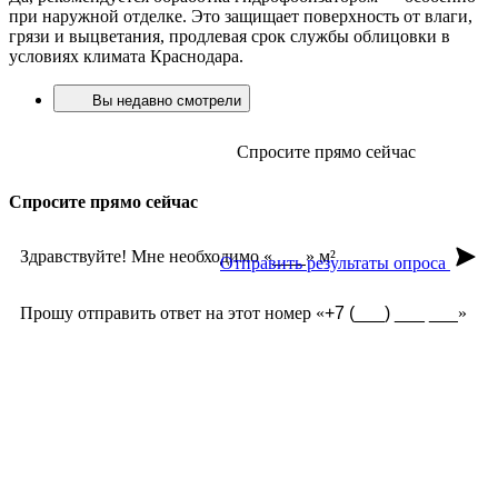
при наружной отделке. Это защищает поверхность от влаги,
грязи и выцветания, продлевая срок службы облицовки в
условиях климата Краснодара.
Вы недавно смотрели
Спросите прямо сейчас
Спросите прямо сейчас
Здравствуйте! Мне необходимо «
» м²
Отправить результаты опроса
Прошу отправить ответ на этот номер «
»
Из чего сделана?
Есть угловые элементы?
Выгорает на солнце?
Сложно монтировать?
Где можно посмотреть?
Текстура камня?