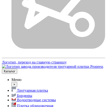
Логотип, переход на главную страницу
Каталог
Меню
×
Тротуарная плитка
Бордюры
Водоотводные системы
Плитка облицовочная