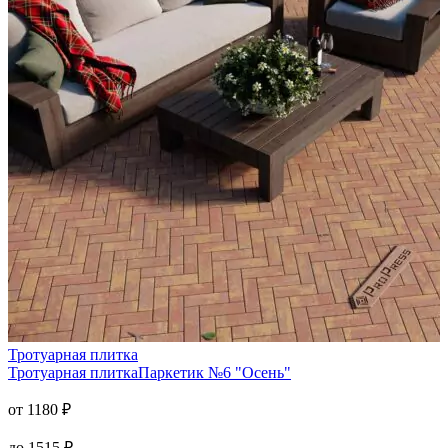
Тротуарная плитка
Тротуарная плитка
Паркетик №6 "Осень"
от
1180
₽
до
1515
₽