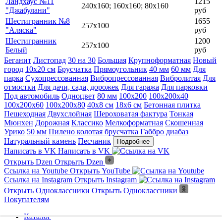
Ландхаус №11
1215
240х160; 160х160; 80х160
"Джабулани"
руб
Шестигранник №8
1655
257х100
"Аляска"
руб
Шестигранник
1200
257х100
Белый
руб
Беганит
Листопад
30 на 30
Большая
Крупноформатная
Новый
город
10х20 см
Брусчатка
Прямоугольник
40 мм
60 мм
Для
парка
Сухопрессованная
Вибропрессованная
Вибролитая
Для
отмостки
Для дачи, сада, дорожек
Для гаража
Для парковки
Под автомобиль
Одноцвет
80 мм
100х200
100х200х40
100х200х60
100х200х80
40х8 см
18х6 см
Бетонная плитка
Пешеходная
Двухслойная
Шероховатая фактура
Тонкая
Мюнхен
Дорожная
Классико
Мелкоформатная
Скошенная
Урико
50 мм
Пилено колотая брусчатка
Габбро диабаз
Натуральный камень
Песчаник
Подробнее
Написать в VK
Написать в VK
Открыть Dzen
Открыть Dzen
Ссылка на Youtube
Открыть YouTube
Ссылка на Instagram
Открыть Instagram
Открыть Одноклассники
Открыть Одноклассники
Покупателям
Каталог