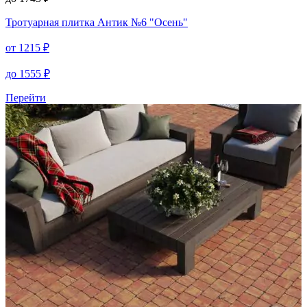
Тротуарная плитка
Антик №6 "Осень"
от
1215
₽
до
1555
₽
Перейти