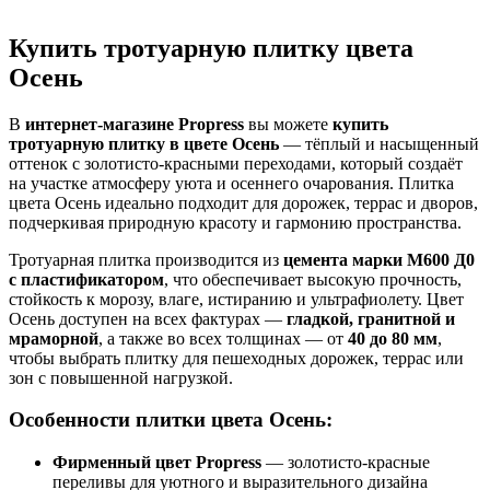
Купить тротуарную плитку цвета
Осень
В
интернет-магазине Propress
вы можете
купить
тротуарную плитку в цвете Осень
— тёплый и насыщенный
оттенок с золотисто-красными переходами, который создаёт
на участке атмосферу уюта и осеннего очарования. Плитка
цвета Осень идеально подходит для дорожек, террас и дворов,
подчеркивая природную красоту и гармонию пространства.
Тротуарная плитка производится из
цемента марки М600 Д0
с пластификатором
, что обеспечивает высокую прочность,
стойкость к морозу, влаге, истиранию и ультрафиолету. Цвет
Осень доступен на всех фактурах —
гладкой, гранитной и
мраморной
, а также во всех толщинaх — от
40 до 80 мм
,
чтобы выбрать плитку для пешеходных дорожек, террас или
зон с повышенной нагрузкой.
Особенности плитки цвета Осень:
Фирменный цвет Propress
— золотисто-красные
переливы для уютного и выразительного дизайна