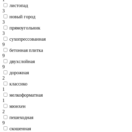
листопад
3
новый город
3
прямоугольник
3
сухопрессованная
9
бетонная плитка
9
двухслойная
9
дорожная
2
классико
1
мелкоформатная
1
мюнхен
2
пешеходная
9
скошенная