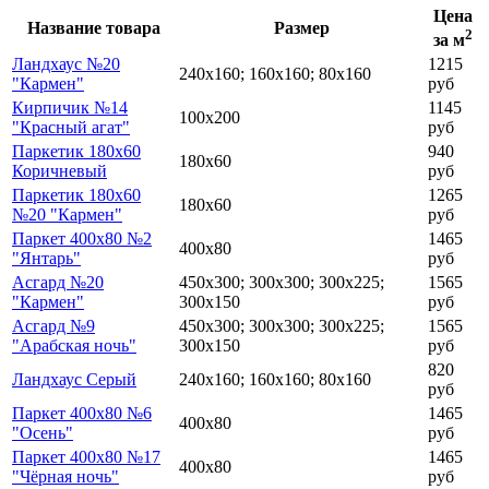
Цена
Название товара
Размер
2
за м
Ландхаус №20
1215
240х160; 160х160; 80х160
"Кармен"
руб
Кирпичик №14
1145
100х200
"Красный агат"
руб
Паркетик 180х60
940
180х60
Коричневый
руб
Паркетик 180х60
1265
180х60
№20 "Кармен"
руб
Паркет 400х80 №2
1465
400х80
"Янтарь"
руб
Асгард №20
450х300; 300х300; 300х225;
1565
"Кармен"
300х150
руб
Асгард №9
450х300; 300х300; 300х225;
1565
"Арабская ночь"
300х150
руб
820
Ландхаус Серый
240х160; 160х160; 80х160
руб
Паркет 400х80 №6
1465
400х80
"Осень"
руб
Паркет 400х80 №17
1465
400х80
"Чёрная ночь"
руб