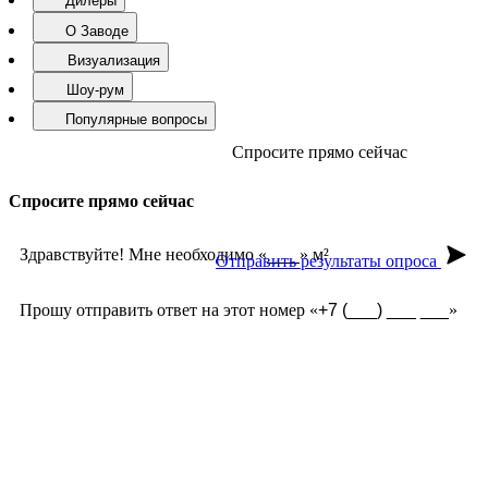
Дилеры
О Заводе
Визуализация
Шоу-рум
Популярные вопросы
Спросите прямо сейчас
Спросите прямо сейчас
Здравствуйте! Мне необходимо «
» м²
Отправить результаты опроса
Прошу отправить ответ на этот номер «
»
Замер бесплатно?
Какая стоимость доставки?
Какие сроки?
Что есть в наличие?
Торг уместен?
Есть ли у вас гарантия?