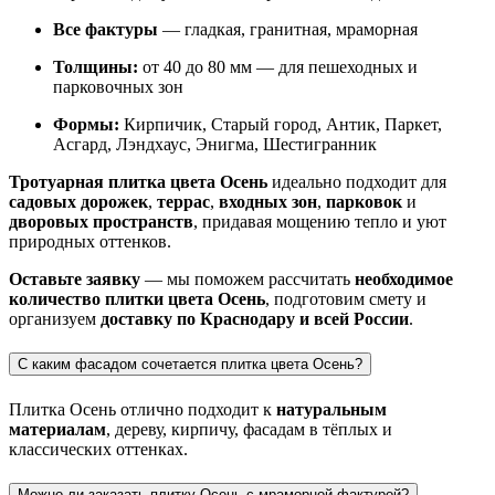
Все фактуры
— гладкая, гранитная, мраморная
Толщины:
от 40 до 80 мм — для пешеходных и
парковочных зон
Формы:
Кирпичик, Старый город, Антик, Паркет,
Асгард, Лэндхаус, Энигма, Шестигранник
Тротуарная плитка цвета Осень
идеально подходит для
садовых дорожек
,
террас
,
входных зон
,
парковок
и
дворовых пространств
, придавая мощению тепло и уют
природных оттенков.
Оставьте заявку
— мы поможем рассчитать
необходимое
количество плитки цвета Осень
, подготовим смету и
организуем
доставку по Краснодару и всей России
.
С каким фасадом сочетается плитка цвета Осень?
Плитка Осень отлично подходит к
натуральным
материалам
, дереву, кирпичу, фасадам в тёплых и
классических оттенках.
Можно ли заказать плитку Осень с мраморной фактурой?