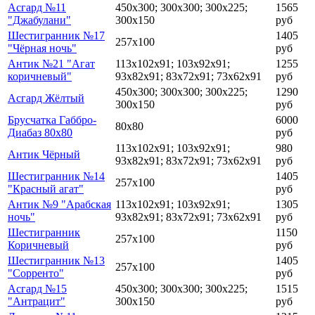
Асгард №11
450х300; 300х300; 300х225;
1565
"Джабулани"
300х150
руб
Шестигранник №17
1405
257х100
"Чёрная ночь"
руб
Антик №21 "Агат
113х102х91; 103х92х91;
1255
коричневый"
93х82х91; 83х72х91; 73х62х91
руб
450х300; 300х300; 300х225;
1290
Асгард Жёлтый
300х150
руб
Брусчатка Габбро-
6000
80х80
Диабаз 80х80
руб
113х102х91; 103х92х91;
980
Антик Чёрный
93х82х91; 83х72х91; 73х62х91
руб
Шестигранник №14
1405
257х100
"Красный агат"
руб
Антик №9 "Арабская
113х102х91; 103х92х91;
1305
ночь"
93х82х91; 83х72х91; 73х62х91
руб
Шестигранник
1150
257х100
Коричневый
руб
Шестигранник №13
1405
257х100
"Сорренто"
руб
Асгард №15
450х300; 300х300; 300х225;
1515
"Антрацит"
300х150
руб