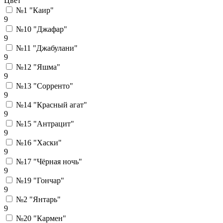
Цвет
№1 "Каир"
9
№10 "Джафар"
9
№11 "Джабулани"
9
№12 "Яшма"
9
№13 "Сорренто"
9
№14 "Красный агат"
9
№15 "Антрацит"
9
№16 "Хаски"
9
№17 "Чёрная ночь"
9
№19 "Гончар"
9
№2 "Янтарь"
9
№20 "Кармен"