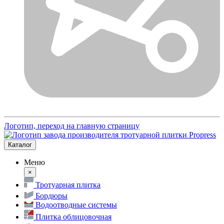
Логотип, переход на главную страницу
Каталог
Меню
×
Тротуарная плитка
Бордюры
Водоотводные системы
Плитка облицовочная