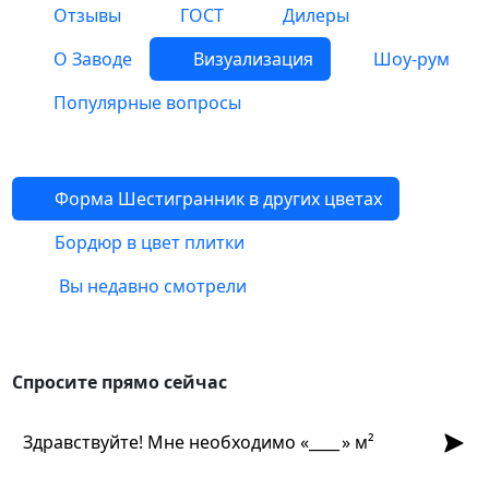
Отзывы
ГОСТ
Дилеры
О Заводе
Визуализация
Шоу-рум
Популярные вопросы
Форма Шестигранник в других цветах
Бордюр в цвет плитки
Вы недавно смотрели
Спросите прямо сейчас
Спросите прямо сейчас
Отпра
Здравствуйте! Мне необходимо «
» м²