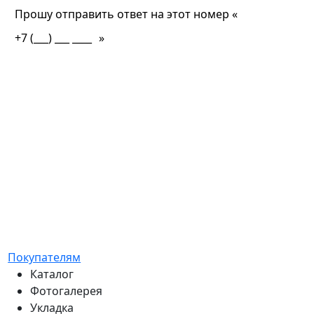
Прошу отправить ответ на этот номер «
»
Замер бесплатно?
Какая стоимость доставки?
Какие сроки?
Что есть в наличие?
Торг уместен?
Есть ли у вас гарантия?
Покупателям
Каталог
Фотогалерея
Укладка