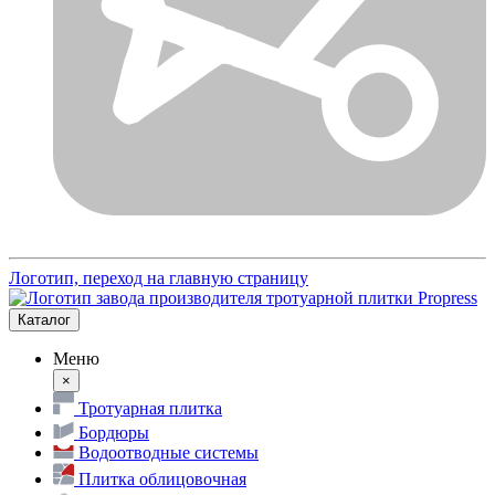
Логотип, переход на главную страницу
Каталог
Меню
×
Тротуарная плитка
Бордюры
Водоотводные системы
Плитка облицовочная