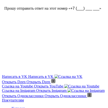
Прошу отправить ответ на этот номер «
»
Из чего сделана?
Есть угловые элементы?
Выгорает на солнце?
Сложно монтировать?
Где можно посмотреть?
Текстура камня?
Написать в VK
Написать в VK
Открыть Dzen
Открыть Dzen
Ссылка на Youtube
Открыть YouTube
Ссылка на Instagram
Открыть Instagram
Открыть Одноклассники
Открыть Одноклассники
Покупателям