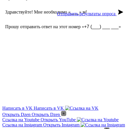
Здравствуйте! Мне необходимо «
» м²
Отправить результаты опроса
Прошу отправить ответ на этот номер «
»
Из чего сделана?
Есть угловые элементы?
Выгорает на солнце?
Сложно монтировать?
Где можно посмотреть?
Текстура камня?
Написать в VK
Написать в VK
Открыть Dzen
Открыть Dzen
Ссылка на Youtube
Открыть YouTube
Ссылка на Instagram
Открыть Instagram