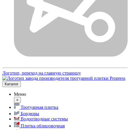
Логотип, переход на главную страницу
Каталог
Меню
×
Тротуарная плитка
Бордюры
Водоотводные системы
Плитка облицовочная