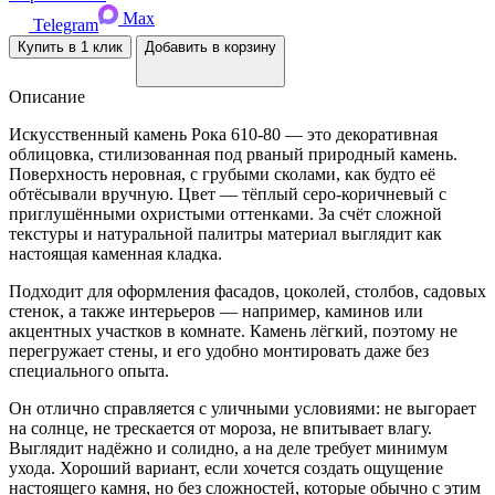
Max
Telegram
Купить в 1 клик
Добавить в корзину
Описание
Искусственный камень Рока 610-80 — это декоративная
облицовка, стилизованная под рваный природный камень.
Поверхность неровная, с грубыми сколами, как будто её
обтёсывали вручную. Цвет — тёплый серо-коричневый с
приглушёнными охристыми оттенками. За счёт сложной
текстуры и натуральной палитры материал выглядит как
настоящая каменная кладка.
Подходит для оформления фасадов, цоколей, столбов, садовых
стенок, а также интерьеров — например, каминов или
акцентных участков в комнате. Камень лёгкий, поэтому не
перегружает стены, и его удобно монтировать даже без
специального опыта.
Он отлично справляется с уличными условиями: не выгорает
на солнце, не трескается от мороза, не впитывает влагу.
Выглядит надёжно и солидно, а на деле требует минимум
ухода. Хороший вариант, если хочется создать ощущение
настоящего камня, но без сложностей, которые обычно с этим