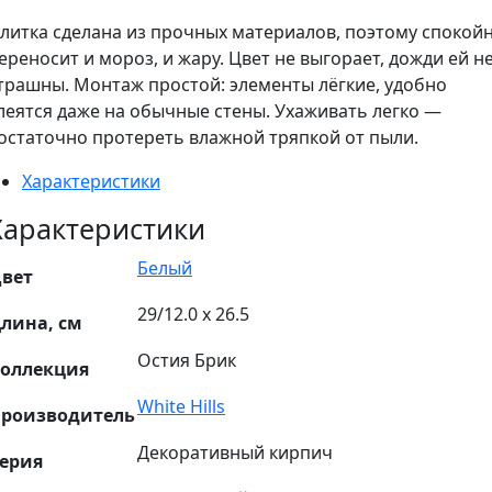
литка сделана из прочных материалов, поэтому спокой
ереносит и мороз, и жару. Цвет не выгорает, дожди ей н
трашны. Монтаж простой: элементы лёгкие, удобно
леятся даже на обычные стены. Ухаживать легко —
остаточно протереть влажной тряпкой от пыли.
Характеристики
Характеристики
Белый
вет
29/12.0 х 26.5
лина, см
Остия Брик
оллекция
White Hills
роизводитель
Декоративный кирпич
ерия