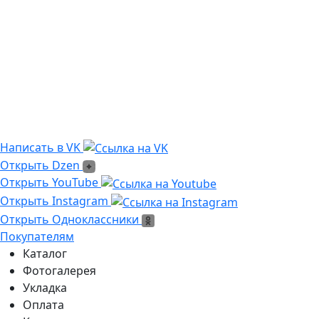
Выгорает на солнце?
Сложно монтировать?
Где можно посмотреть?
Текстура камня?
Написать в VK
Написать в VK
Открыть Dzen
Открыть Dzen
Ссылка на Youtube
Открыть YouTube
Ссылка на Instagram
Открыть Instagram
Открыть Одноклассники
Открыть Одноклассники
Покупателям
Каталог
Фотогалерея
Укладка
Оплата