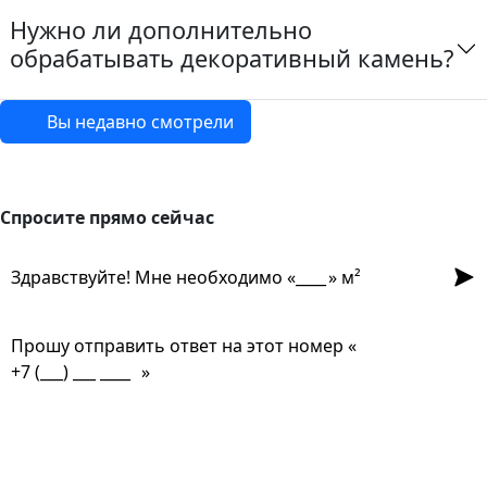
Нужно ли дополнительно
обрабатывать декоративный камень?
Вы недавно смотрели
Спросите прямо сейчас
Спросите прямо сейчас
Отпр
Здравствуйте! Мне необходимо «
» м²
Прошу отправить ответ на этот номер «
»
Из чего сделана?
Есть угловые элементы?