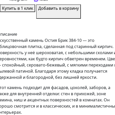
Купить в 1 клик
Добавить в корзину
писание
скусственный камень Остия Брик 384-10 — это
блицовочная плитка, сделанная под старинный кирпич.
оверхность у неё шероховатая, с небольшими сколами 
еровностями, как будто кирпич обветрен временем. Цве
 спокойный, серовато-бежевый, с мягкими переходами 
ылевой патиной. Благодаря этому кладка получается
держанной и благородной, без лишней яркости.
тот камень подходит для фасадов, цоколей, заборов, а
акже для внутренней отделки: стен в прихожей, зоне
амина, ниш и акцентных поверхностей в комнатах. Он
орошо смотрится и в классических, и в минималистичны
нтерьерах.