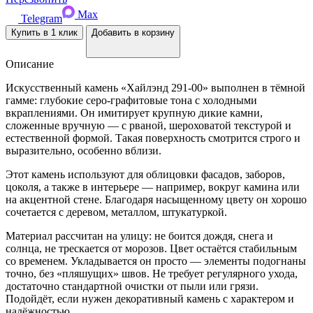
Цена без учёта скидки
—
руб
Цена с учётом скидки
Цена
Цена
указана со скидкой при оплате наличными
Ваша выгода
(
% от суммы заказа)
Позвонить
Перезвонить
Max
Telegram
Купить в 1 клик
Добавить в корзину
Описание
Искусственный камень «Хайлэнд 291-00» выполнен в тёмной
гамме: глубокие серо-графитовые тона с холодными
вкраплениями. Он имитирует крупную дикие камни,
сложенные вручную — с рваной, шероховатой текстурой и
естественной формой. Такая поверхность смотрится строго и
выразительно, особенно вблизи.
Этот камень используют для облицовки фасадов, заборов,
цоколя, а также в интерьере — например, вокруг камина или
на акцентной стене. Благодаря насыщенному цвету он хорошо
сочетается с деревом, металлом, штукатуркой.