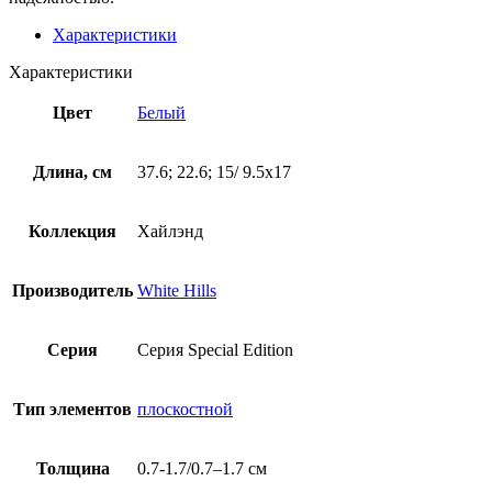
Материал рассчитан на улицу: не боится дождя, снега и
солнца, не трескается от морозов. Цвет остаётся стабильным
со временем. Укладывается он просто — элементы подогнаны
точно, без «пляшущих» швов. Не требует регулярного ухода,
достаточно стандартной очистки от пыли или грязи.
Подойдёт, если нужен декоративный камень с характером и
надёжностью.
Характеристики
Характеристики
Цвет
Белый
Длина, см
37.6; 22.6; 15/ 9.5х17
Коллекция
Хайлэнд
Производитель
White Hills