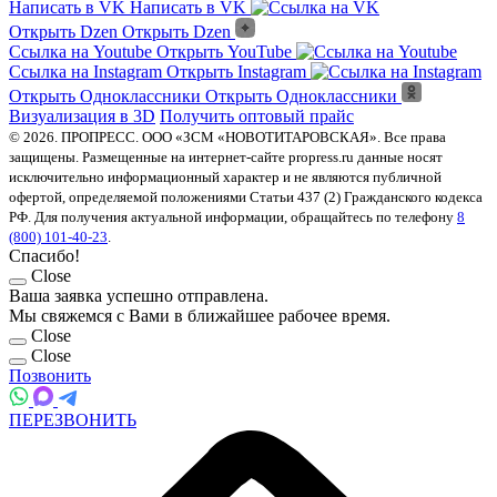
Правовая информация
Политика конфиденциальности
Cookies
8
(800) 101-40-23
Заказать звонок
Написать в VK
Написать в VK
Открыть Dzen
Открыть Dzen
Ссылка на Youtube
Открыть YouTube
Ссылка на Instagram
Открыть Instagram
Открыть Одноклассники
Открыть Одноклассники
Визуализация в 3D
Получить оптовый прайс
© 2026. ПРОПРЕСС. ООО «ЗСМ «НОВОТИТАРОВСКАЯ». Все права
защищены. Размещенные на интернет-сайте propress.ru данные носят
исключительно информационный характер и не являются публичной
офертой, определяемой положениями Статьи 437 (2) Гражданского кодекса
РФ. Для получения актуальной информации, обращайтесь по телефону
8
(800) 101-40-23
.
Спасибо!
Close
Ваша заявка успешно отправлена.
Мы свяжемся с Вами в ближайшее рабочее время.
Close