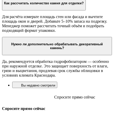
Да, доступны коллекции под натуральный камень, кирпич,
песчаник и сланец. Популярные оттенки — серый, бежевый,
антрацит, белый и терракотовый. Менеджер поможет
подобрать вариант под фасад, цоколь или интерьер.
Как рассчитать количество камня для отделки?
Для расчёта измерьте площадь стен или фасада и вычтите
площадь окон и дверей. Добавьте 5–10% запаса на подрезку.
Менеджер поможет рассчитать точный объём и подобрать
подходящий формат упаковки.
Нужно ли дополнительно обрабатывать декоративный
камень?
Да, рекомендуется обработка гидрофобизатором — особенно
при наружной отделке. Это защищает поверхность от влаги,
грязи и выцветания, продлевая срок службы облицовки в
условиях климата Краснодара.