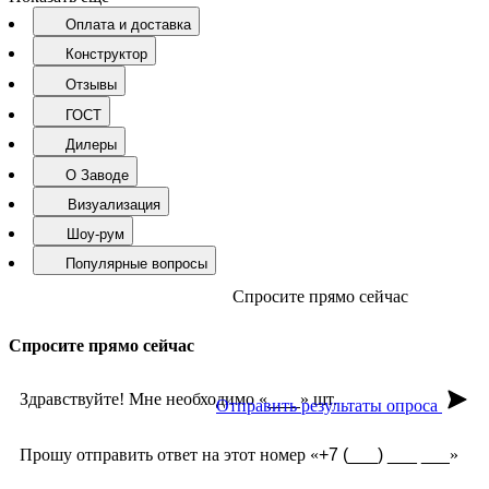
Оплата и доставка
Конструктор
Отзывы
ГОСТ
Дилеры
О Заводе
Визуализация
Шоу-рум
Популярные вопросы
Спросите прямо сейчас
Спросите прямо сейчас
Здравствуйте! Мне необходимо «
» шт.
Отправить результаты опроса
Прошу отправить ответ на этот номер «
»