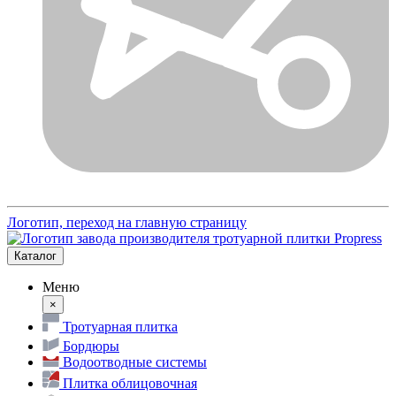
Логотип, переход на главную страницу
Каталог
Меню
×
Тротуарная плитка
Бордюры
Водоотводные системы
Плитка облицовочная