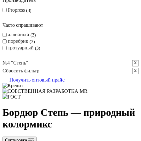
Производитель
Propress
3
Часто спрашивают
аллейный
3
поребрик
3
тротуарный
3
x
№4 "Степь"
x
Сбросить фильтр
Получить оптовый прайс
Бордюр Степь — природный
колормикс
Сортировка