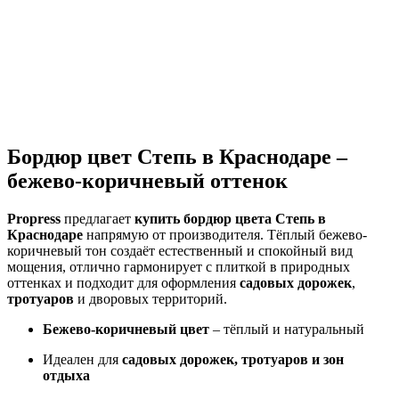
Бетон или пластик?
Садовый или дорожный?
Гладкий или гранитный?
Под цвет плитки?
Долго прослужит?
Выдержит холода?
Бордюр цвет Степь в Краснодаре –
бежево-коричневый оттенок
Propress
предлагает
купить бордюр цвета Степь в
Краснодаре
напрямую от производителя. Тёплый бежево-
коричневый тон создаёт естественный и спокойный вид
мощения, отлично гармонирует с плиткой в природных
оттенках и подходит для оформления
садовых дорожек
,
тротуаров
и дворовых территорий.
Бежево-коричневый цвет
– тёплый и натуральный
Идеален для
садовых дорожек, тротуаров и зон
отдыха