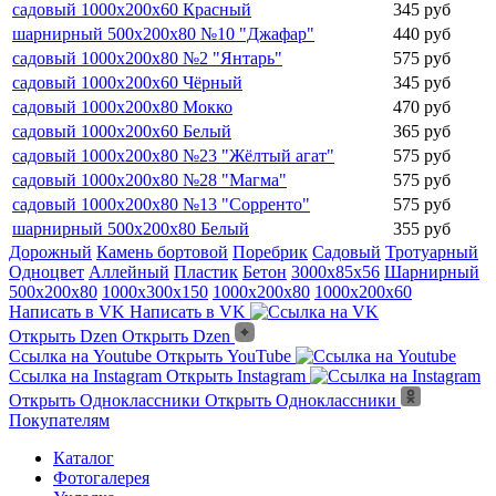
садовый 1000х200х60 Красный
345 руб
шарнирный 500х200х80 №10 "Джафар"
440 руб
садовый 1000х200х80 №2 "Янтарь"
575 руб
садовый 1000х200х60 Чёрный
345 руб
садовый 1000х200х80 Мокко
470 руб
садовый 1000х200х60 Белый
365 руб
садовый 1000х200х80 №23 "Жёлтый агат"
575 руб
садовый 1000х200х80 №28 "Магма"
575 руб
садовый 1000х200х80 №13 "Сорренто"
575 руб
шарнирный 500х200х80 Белый
355 руб
Дорожный
Камень бортовой
Поребрик
Садовый
Тротуарный
Одноцвет
Аллейный
Пластик
Бетон
3000х85х56
Шарнирный
500х200х80
1000х300х150
1000х200х80
1000х200х60
Написать в VK
Написать в VK
Открыть Dzen
Открыть Dzen
Ссылка на Youtube
Открыть YouTube
Ссылка на Instagram
Открыть Instagram
Открыть Одноклассники
Открыть Одноклассники
Покупателям
Каталог
Фотогалерея