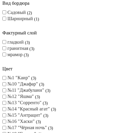
Вид бордюра
Садовый
2
Шарнирный
1
Фактурный слой
гладкий
3
гранитная
3
мрамор
3
Цвет
№1 "Каир"
3
№10 "Джафар"
3
№11 "Джабулани"
3
№12 "Яшма"
3
№13 "Сорренто"
3
№14 "Красный агат"
3
№15 "Антрацит"
3
№16 "Хаски"
3
№17 "Чёрная ночь"
3