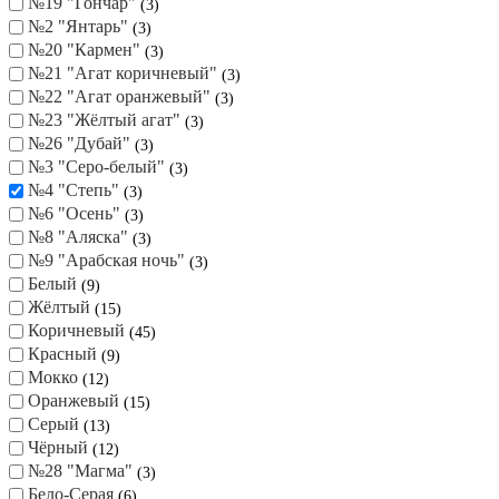
№19 "Гончар"
3
№2 "Янтарь"
3
№20 "Кармен"
3
№21 "Агат коричневый"
3
№22 "Агат оранжевый"
3
№23 "Жёлтый агат"
3
№26 "Дубай"
3
№3 "Серо-белый"
3
№4 "Степь"
3
№6 "Осень"
3
№8 "Аляска"
3
№9 "Арабская ночь"
3
Белый
9
Жёлтый
15
Коричневый
45
Красный
9
Мокко
12
Оранжевый
15
Серый
13
Чёрный
12
№28 "Магма"
3
Бело-Серая
6