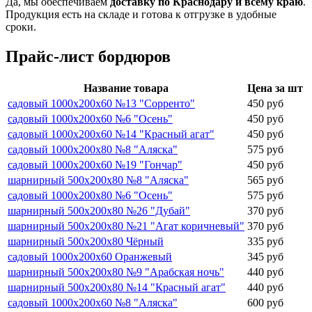
Да, мы обеспечиваем
доставку по Краснодару и всему краю
.
Продукция есть на складе и готова к отгрузке в удобные
сроки.
Прайс-лист бордюров
Название товара
Цена за шт
садовый 1000х200х60 №13 "Сорренто"
450 руб
садовый 1000х200х60 №6 "Осень"
450 руб
садовый 1000х200х60 №14 "Красный агат"
450 руб
садовый 1000х200х80 №8 "Аляска"
575 руб
садовый 1000х200х60 №19 "Гончар"
450 руб
шарнирный 500х200х80 №8 "Аляска"
565 руб
садовый 1000х200х80 №6 "Осень"
575 руб
шарнирный 500х200х80 №26 "Дубай"
370 руб
шарнирный 500х200х80 №21 "Агат коричневый"
370 руб
шарнирный 500х200х80 Чёрный
335 руб
садовый 1000х200х60 Оранжевый
345 руб
шарнирный 500х200х80 №9 "Арабская ночь"
440 руб
шарнирный 500х200х80 №14 "Красный агат"
440 руб
садовый 1000х200х60 №8 "Аляска"
600 руб