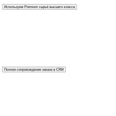
Используем Premium сырьё высшего класса
В отличие от дешёвых аналогов мы применяем
сертифицированное сырьё: серый цемент
марки М600 Д0 и белый цемент CEMIX
ProWhite, а также соблюдаем правильную
рецептуру. Вместо мыльного раствора —
пластификатор «Полипласт». Основание
содержит щебень мелкой фракции.
Полное сопровождение заказа в CRM
Никакая информация не потеряется. Процесс
заказа полностью автоматизирован в
собственной CRM — от заявки на сайте завода-
производителя брусчатки до гарантийного
сопровождения. Все коммуникации
проверяются отделом контроля качества.