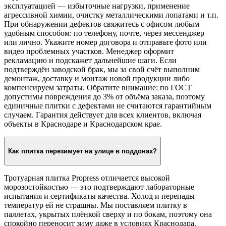
эксплуатацией — избыточные нагрузки, применение
агрессивной химии, очистку металлическими лопатами и т.п.
При обнаружении дефектов свяжитесь с офисом любым
удобным способом: по телефону, почте, через мессенджер
или лично. Укажите номер договора и отправьте фото или
видео проблемных участков. Менеджер оформит
рекламацию и подскажет дальнейшие шаги. Если
подтверждён заводской брак, мы за свой счёт выполним
демонтаж, доставку и монтаж новой продукции либо
компенсируем затраты. Обратите внимание: по ГОСТ
допустимы повреждения до 3% от объёма заказа, поэтому
единичные плитки с дефектами не считаются гарантийным
случаем. Гарантия действует для всех клиентов, включая
объекты в Краснодаре и Краснодарском крае.
Как плитка перезимует на улице в поддонах?
Тротуарная плитка Propress отличается высокой
морозостойкостью — это подтверждают лабораторные
испытания и сертификаты качества. Холод и перепады
температур ей не страшны. Мы поставляем плитку в
паллетах, укрытых плёнкой сверху и по бокам, поэтому она
спокойно переносит зиму даже в условиях Краснодара.