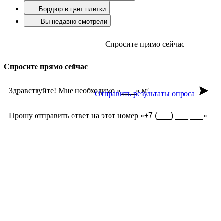
Бордюр в цвет плитки
Вы недавно смотрели
Спросите прямо сейчас
Спросите прямо сейчас
Здравствуйте! Мне необходимо «
» м²
Отправить результаты опроса
Прошу отправить ответ на этот номер «
»
Замер бесплатно?
Какая стоимость доставки?
Какие сроки?
Что есть в наличие?
Торг уместен?
Есть ли у вас гарантия?