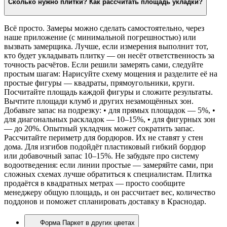
Сколько нужно плитки? Как рассчитать площадь укладки?
Всё просто. Замеры можно сделать самостоятельно, через
наше приложение (с минимальной погрешностью) или
вызвать замерщика. Лучше, если измерения выполнит тот,
кто будет укладывать плитку — он несёт ответственность за
точность расчётов. Если решили замерять сами, следуйте
простым шагам: Нарисуйте схему мощения и разделите её на
простые фигуры — квадраты, прямоугольники, круги.
Посчитайте площадь каждой фигуры и сложите результаты.
Вычтите площади клумб и других незамощённых зон.
Добавьте запас на подрезку: • для прямых площадок — 5%, •
для диагональных раскладок — 10–15%, • для фигурных зон
— до 20%. Опытный укладчик может сократить запас.
Рассчитайте периметр для бордюров. Их не ставят у стен
дома. Для изгибов подойдёт пластиковый гибкий бордюр
или добавочный запас 10–15%. Не забудьте про систему
водоотведения: если линии простые — замеряйте сами, при
сложных схемах лучше обратиться к специалистам. Плитка
продаётся в квадратных метрах — просто сообщите
менеджеру общую площадь, и он рассчитает вес, количество
поддонов и поможет спланировать доставку в Краснодар.
Форма Паркет в других цветах