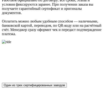
Работаем официально по договору: все сроки, этапы и
условия фиксируются заранее. При получении заказа вы
получаете гарантийный сертификат и оригиналы
документов.
Оплатить можно любым удобным способом — наличными,
банковской картой, переводом, по QR-коду или на расчётный
счёт. Менеджер сразу оформит чек и передаст подтверждение
платежа.
О ЗАВОДЕ ТРОТУАРНОЙ ПЛИТКИ PROPRESS – НАШИ
ИДЕИ СТАНОВЯТСЯ СТАНДАРТОМ
Один из трех сертифицированных заводов
В отличие от продукции других
производителей, наш завод тротуарной плитки