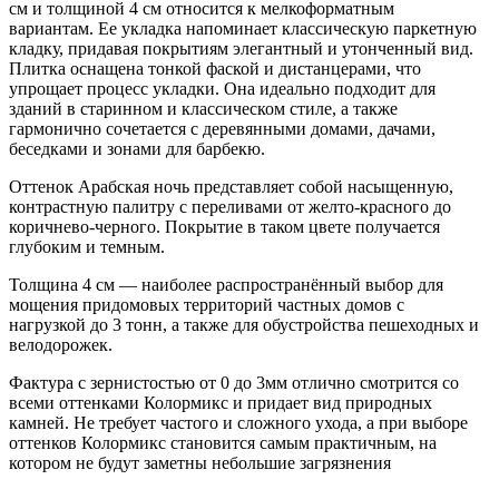
см и толщиной 4 см относится к мелкоформатным
вариантам. Ее укладка напоминает классическую паркетную
кладку, придавая покрытиям элегантный и утонченный вид.
Плитка оснащена тонкой фаской и дистанцерами, что
упрощает процесс укладки. Она идеально подходит для
зданий в старинном и классическом стиле, а также
гармонично сочетается с деревянными домами, дачами,
беседками и зонами для барбекю.
Оттенок Арабская ночь представляет собой насыщенную,
контрастную палитру с переливами от желто-красного до
коричнево-черного. Покрытие в таком цвете получается
глубоким и темным.
Толщина 4 см — наиболее распространённый выбор для
мощения придомовых территорий частных домов с
нагрузкой до 3 тонн, а также для обустройства пешеходных и
велодорожек.
Фактура с зернистостью от 0 до 3мм отлично смотрится со
всеми оттенками Колормикс и придает вид природных
камней. Не требует частого и сложного ухода, а при выборе
оттенков Колормикс становится самым практичным, на
котором не будут заметны небольшие загрязнения