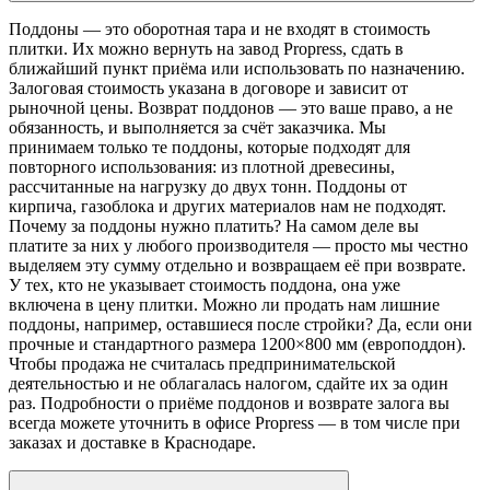
Поддоны — это оборотная тара и не входят в стоимость
плитки. Их можно вернуть на завод Propress, сдать в
ближайший пункт приёма или использовать по назначению.
Залоговая стоимость указана в договоре и зависит от
рыночной цены. Возврат поддонов — это ваше право, а не
обязанность, и выполняется за счёт заказчика. Мы
принимаем только те поддоны, которые подходят для
повторного использования: из плотной древесины,
рассчитанные на нагрузку до двух тонн. Поддоны от
кирпича, газоблока и других материалов нам не подходят.
Почему за поддоны нужно платить? На самом деле вы
платите за них у любого производителя — просто мы честно
выделяем эту сумму отдельно и возвращаем её при возврате.
У тех, кто не указывает стоимость поддона, она уже
включена в цену плитки. Можно ли продать нам лишние
поддоны, например, оставшиеся после стройки? Да, если они
прочные и стандартного размера 1200×800 мм (европоддон).
Чтобы продажа не считалась предпринимательской
деятельностью и не облагалась налогом, сдайте их за один
раз. Подробности о приёме поддонов и возврате залога вы
всегда можете уточнить в офисе Propress — в том числе при
заказах и доставке в Краснодаре.