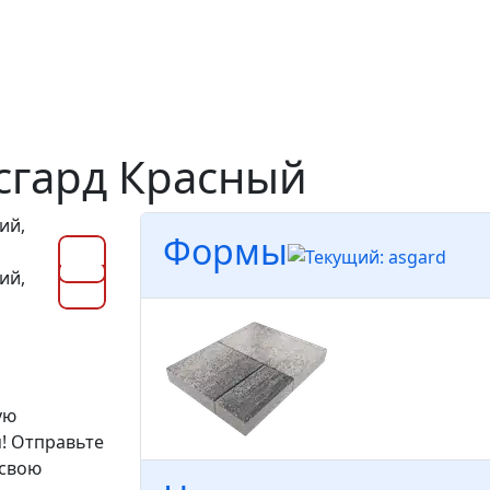
сгард Красный
Формы
ую
! Отправьте
 свою