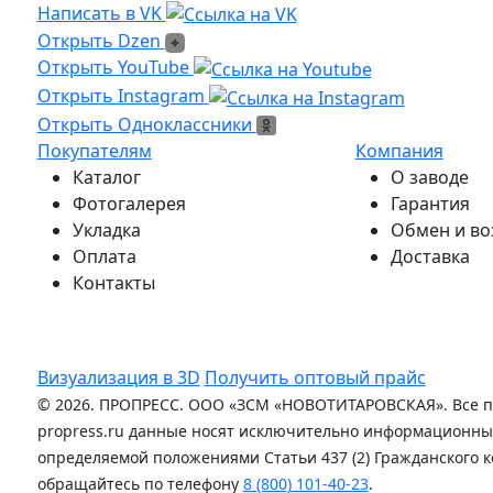
Написать в VK
Написать в VK
Открыть Dzen
Открыть Dzen
Ссылка на Youtube
Открыть YouTube
Ссылка на Instagram
Открыть Instagram
Открыть Одноклассники
Открыть Одноклассники
Покупателям
Компания
Каталог
О заводе
Фотогалерея
Гарантия
Укладка
Обмен и во
Оплата
Доставка
Контакты
Визуализация в 3D
Получить оптовый прайс
© 2026. ПРОПРЕСС. ООО «ЗСМ «НОВОТИТАРОВСКАЯ». Все п
propress.ru данные носят исключительно информационный
определяемой положениями Статьи 437 (2) Гражданского к
обращайтесь по телефону
8 (800) 101-40-23
.