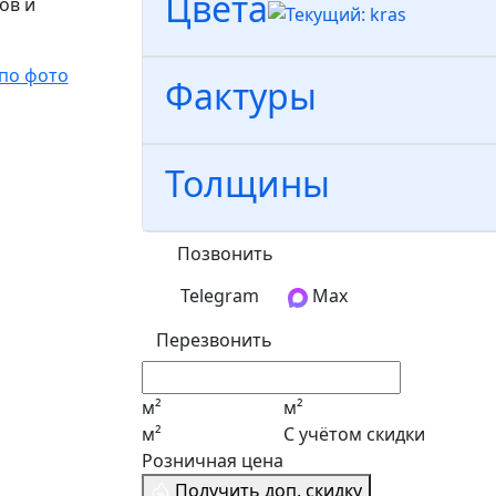
Цвета
ов и
по фото
Фактуры
Толщины
Позвонить
Telegram
Max
Перезвонить
м²
м²
м²
С учётом скидки
Розничная цена
Получить доп. скидку