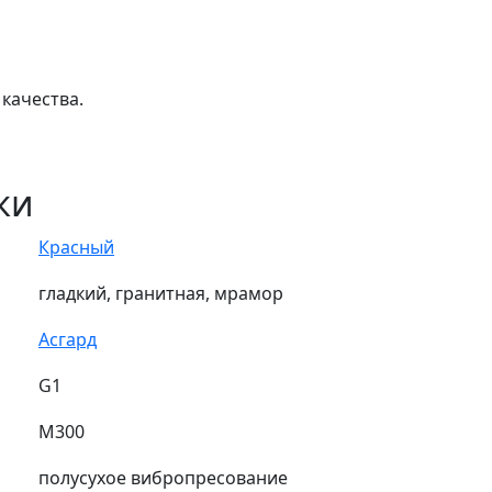
качества.
ки
Красный
гладкий, гранитная, мрамор
Асгард
G1
М300
полусухое вибропресование