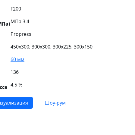
F200
МПа 3.4
МПа)
Propress
450х300; 300х300; 300х225; 300х150
60 мм
136
4.5 %
ссе
зуализация
Шоу-рум