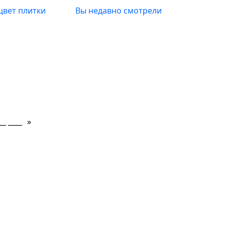
цвет плитки
Вы недавно смотрели
»
Какие сроки?
Что есть в наличие?
Торг умес