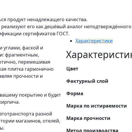
ься продукт ненадлежащего качества.
 реализуют его как дешёвый аналог неподтверждённого 
ификации сертификатов ГОСТ.
Характеристики
и углами, фаской и
Характеристи
и: фрагментным,
аотично, перемешивая
Цвет
кая плитка гармонично
авляя прочности и
Фактурный слой
Форма
 вашему покрытию и будет
кирпича.
Марка по истираемости
втотранспорта разной
Марка прочности
тории магазинов, отелей,
ы.
Метод производства