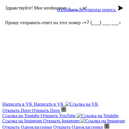
Здравствуйте! Мне необходимо «
» м²
Отправить результаты опроса
Прошу отправить ответ на этот номер «
»
Из чего сделана?
Есть угловые элементы?
Выгорает на солнце?
Сложно монтировать?
Где можно посмотреть?
Текстура камня?
Написать в VK
Написать в VK
Открыть Dzen
Открыть Dzen
Ссылка на Youtube
Открыть YouTube
Ссылка на Instagram
Открыть Instagram
Открыть Одноклассники
Открыть Одноклассники