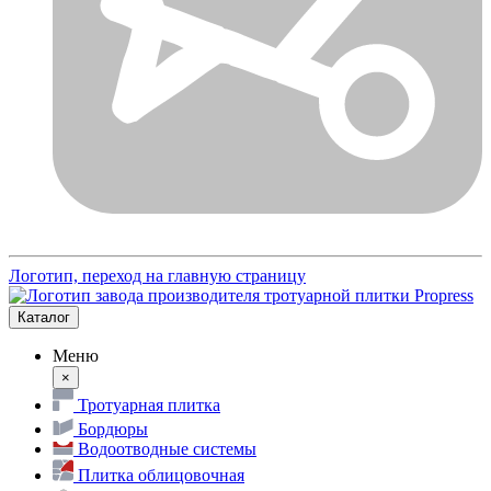
Логотип, переход на главную страницу
Каталог
Меню
×
Тротуарная плитка
Бордюры
Водоотводные системы
Плитка облицовочная