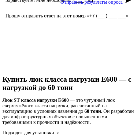
Популярные вопросы
Спросите прямо сейчас
Спросите прямо сейчас
Здравствуйте! Мне необходимо «
» шт.
Отправить результаты опроса
Прошу отправить ответ на этот номер «
»
Как не утопить двор?
Чугун или пластик ?
Почему не ржавеют?
Сами производите?
Как правильно установить?
Стоимость комплекта?
Купить люк класса нагрузки E600 — с
нагрузкой до 60 тонн