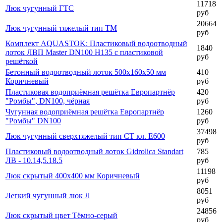
Чугунная ячеистая водоприёмная решётка Gidrolica
2100
Standart РВ - 15.18,6.50 ВЧ, кл.С
руб
10458
Люк чугунный средний тип С
руб
11198
Люк скрытый 400х400 мм Тёмно-серый
руб
11718
Люк чугунный ГТС
руб
20664
Люк чугунный тяжелый тип ТМ
руб
Комплект AQUASTOK: Пластиковый водоотводный
1840
лоток ЛВП Master DN100 H135 с пластиковой
руб
решёткой
Бетонный водоотводный лоток 500х160х50 мм
410
Коричневый
руб
Пластиковая водоприёмная решётка Европартнёр
420
"Ромбы", DN100, чёрная
руб
Чугунная водоприёмная решётка Европартнёр
1260
"Ромбы" DN100
руб
37498
Люк чугунный сверхтяжелый тип СТ кл. Е600
руб
Пластиковый водоотводный лоток Gidrolica Standart
785