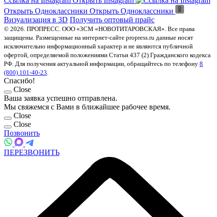
8
(800) 101-40-23
Заказать звонок
Написать в VK
Написать в VK
Открыть Dzen
Открыть Dzen
Ссылка на Youtube
Открыть YouTube
Ссылка на Instagram
Открыть Instagram
Открыть Одноклассники
Открыть Одноклассники
Визуализация в 3D
Получить оптовый прайс
© 2026. ПРОПРЕСС. ООО «ЗСМ «НОВОТИТАРОВСКАЯ». Все права
защищены. Размещенные на интернет-сайте propress.ru данные носят
исключительно информационный характер и не являются публичной
офертой, определяемой положениями Статьи 437 (2) Гражданского кодекса
РФ. Для получения актуальной информации, обращайтесь по телефону
8
(800) 101-40-23
.
Спасибо!
Close
Ваша заявка успешно отправлена.
Мы свяжемся с Вами в ближайшее рабочее время.
Close
Close
Позвонить
ПЕРЕЗВОНИТЬ