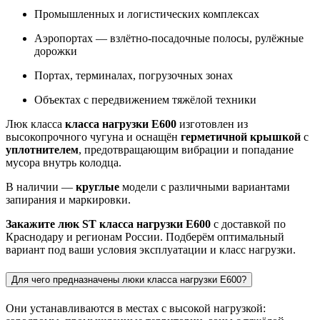
Люк ST класса нагрузки E600
— это чугунный люк
сверхтяжёлого класса нагрузки, рассчитанный на
эксплуатацию в условиях давления до
60 тонн
. Он разработан
для инфраструктурных объектов с повышенными
требованиями к прочности и надёжности.
Подходит для установки в:
Промышленных и логистических комплексах
Аэропортах — взлётно-посадочные полосы, рулёжные
дорожки
Портах, терминалах, погрузочных зонах
Объектах с передвижением тяжёлой техники
Люк класса
класса нагрузки E600
изготовлен из
высокопрочного чугуна и оснащён
герметичной крышкой
с
уплотнителем
, предотвращающим вибрации и попадание
мусора внутрь колодца.
В наличии —
круглые
модели с различными вариантами
запирания и маркировки.
Закажите люк ST класса нагрузки E600
с доставкой по