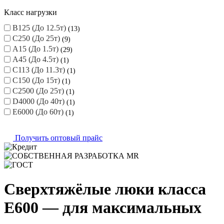
8 (800) 101-40-23
Мы в WhatsApp
Мы в WhatsApp
Перезвонить
Завод тротуарной плитки
Завод тротуарной плитки
›
Водоотводные системы
›
Класс
нагрузки E600
Фильтры
Класс нагрузки
B125 (До 12.5т)
13
C250 (До 25т)
9
A15 (До 1.5т)
29
A45 (До 4.5т)
1
C113 (До 11.3т)
1
C150 (До 15т)
1
C2500 (До 25т)
1
D4000 (До 40т)
1
E6000 (До 60т)
1
Получить оптовый прайс