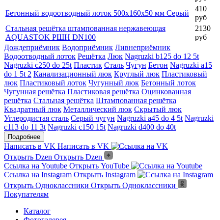
ЛВ - 10.14,5.18.5
руб
11198
Люк скрытый 400х400 мм Коричневый
руб
8051
Легкий чугунный люк Л
руб
24856
Люк скрытый цвет Тёмно-серый
руб
410
Бетонный водоотводный лоток 500х160х50 мм Серый
руб
Стальная решётка штампованная нержавеющая
2130
AQUASTOK РШН DN100
руб
Дождеприёмник
Водоприёмник
Ливнеприёмник
Водоотводный лоток
Решётка
Люк
Nagruzki b125 do 12 5t
Nagruzki c250 do 25t
Пластик
Сталь
Чугун
Бетон
Nagruzki a15
do 1 5t 2
Канализационный люк
Круглый люк
Пластиковый
люк
Пластиковый лоток
Чугунный люк
Бетонный лоток
Чугунная решётка
Пластиковая решётка
Оцинкованная
решётка
Стальная решётка
Штампованная решётка
Квадратный люк
Металлический люк
Скрытый люк
Углеродистая сталь
Серый чугун
Nagruzki a45 do 4 5t
Nagruzki
c113 do 11 3t
Nagruzki c150 15t
Nagruzki d400 do 40t
Подробнее
Написать в VK
Написать в VK