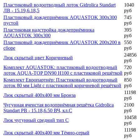
Краснодарскому краю и всей России. Возможна отгрузка со
склада и расчёт логистики под объект.
Прайс-лист водоотводных систем
Цена
Название товара
за шт
Пластиковый водоотводный лоток Gidrolica Standart
1040
ЛВ - 15.19,6.18,5
руб
Пластиковый дождеприёмник AQUASTOK 300х300
745
пустой
руб
Пластиковая надстройка дождеприёмника
395
AQUASTOK 300х300
руб
Пластиковый дождеприёмник AQUASTOK 200х200 в
550
сборе
руб
24856
Люк скрытый цвет Коричневый
руб
Комплект AQUASTOK: пластиковый водоотводный
720
лоток AQUA-TOP DN90 H100 с пластиковой решёткой
руб
Комплект Европартнёр: Пластиковый водоотводный
850
лоток 80 мм Light с пластиковой коричневой решёткой
руб
11198
Люк скрытый 400х400 мм Бронза
руб