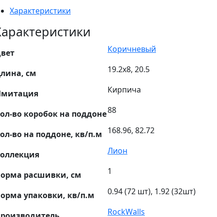
Характеристики
Характеристики
Коричневый
вет
19.2х8, 20.5
лина, см
Кирпича
Имитация
88
ол-во коробок на поддоне
168.96, 82.72
ол-во на поддоне, кв/п.м
Лион
оллекция
1
орма расшивки, см
0.94 (72 шт), 1.92 (32шт)
орма упаковки, кв/п.м
RockWalls
роизводитель