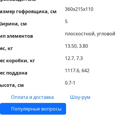
360х215х110
азмер гофроящика, см
5
ирина, см
плоскостной, угловой
ип элементов
13.50, 3.80
ес, кг
12.7, 7.3
ес коробки, кг
1117.6, 642
ес поддона
0.7-1
ысота, см
Оплата и доставка
Шоу-рум
Популярные вопросы