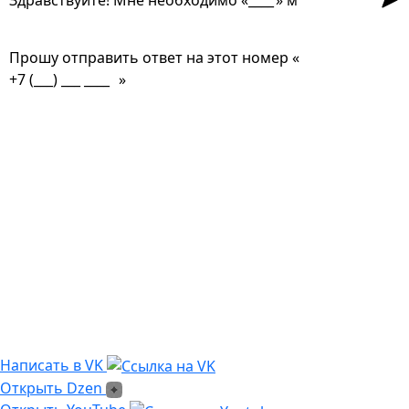
Прошу отправить ответ на этот номер «
»
Из чего сделана?
Есть угловые элементы?
Выгорает на солнце?
Сложно монтировать?
Где можно посмотреть?
Текстура камня?
Написать в VK
Написать в VK
Открыть Dzen
Открыть Dzen