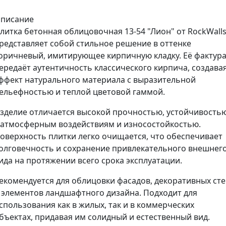
писание
литка бетонная облицовочная 13-54 "Лион" от RockWall
редставляет собой стильное решение в оттенке
оричневый, имитирующее кирпичную кладку. Её фактур
ередаёт аутентичность классического кирпича, создава
ффект натурального материала с выразительной
ельефностью и теплой цветовой гаммой.
зделие отличается высокой прочностью, устойчивость
 атмосферным воздействиям и износостойкостью.
оверхность плитки легко очищается, что обеспечивает
олговечность и сохранение привлекательного внешнег
ида на протяжении всего срока эксплуатации.
екомендуется для облицовки фасадов, декоративных ст
 элементов ландшафтного дизайна. Подходит для
спользования как в жилых, так и в коммерческих
бъектах, придавая им солидный и естественный вид.