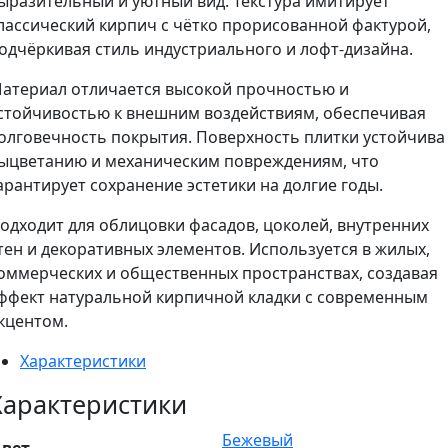
ыразительный и уютный вид. Текстура имитирует
лассический кирпич с чётко прорисованной фактурой,
одчёркивая стиль индустриального и лофт-дизайна.
атериал отличается высокой прочностью и
стойчивостью к внешним воздействиям, обеспечивая
олговечность покрытия. Поверхность плитки устойчива
ыцветанию и механическим повреждениям, что
арантирует сохранение эстетики на долгие годы.
одходит для облицовки фасадов, цоколей, внутренних
тен и декоративных элементов. Используется в жилых,
оммерческих и общественных пространствах, создавая
ффект натуральной кирпичной кладки с современным
кцентом.
Характеристики
Характеристики
Бежевый
вет