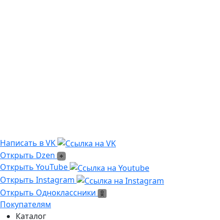
Из чего сделана?
Есть угловые элементы?
Выгорает на солнце?
Сложно монтировать?
Где можно посмотреть?
Текстура камня?
Написать в VK
Написать в VK
Открыть Dzen
Открыть Dzen
Ссылка на Youtube
Открыть YouTube
Ссылка на Instagram
Открыть Instagram
Открыть Одноклассники
Открыть Одноклассники
Покупателям
Каталог