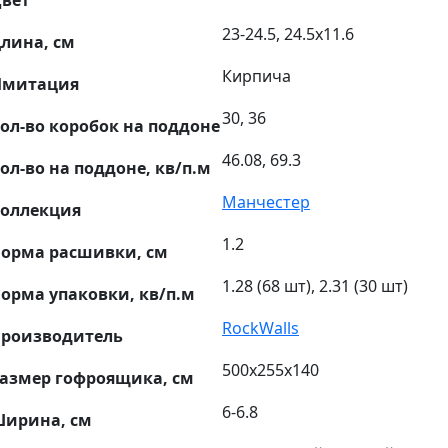
23-24.5, 24.5х11.6
лина, см
Кирпича
Имитация
30, 36
ол-во коробок на поддоне
46.08, 69.3
ол-во на поддоне, кв/п.м
Манчестер
оллекция
1.2
орма расшивки, см
1.28 (68 шт), 2.31 (30 шт)
орма упаковки, кв/п.м
RockWalls
роизводитель
500х255х140
азмер гофроящика, см
6-6.8
ирина, см