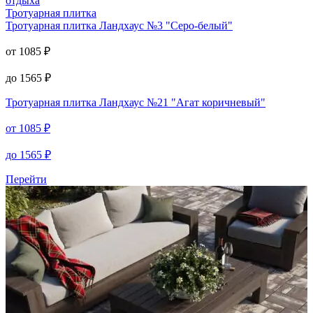
Тротуарная плитка
Тротуарная плитка
Ландхаус №3 "Серо-белый"
от
1085
₽
до
1565
₽
Тротуарная плитка
Ландхаус №21 "Агат коричневый"
от
1085
₽
до
1565
₽
Перейти