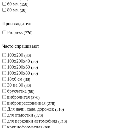
60 мм
150
80 мм
30
Производитель
Propress
270
Часто спрашивают
100х200
30
100х200х40
30
100х200х60
30
100х200х80
30
18х6 см
30
30 на 30
30
брусчатка
90
вибролитая
270
вибропрессованная
270
Для дачи, сада, дорожек
210
для отмостки
270
для парковки автомобиля
210
крупноформатная
60