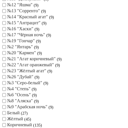
№12 "Яшма"
9
№13 "Сорренто"
9
№14 "Красный агат"
9
№15 "Антрацит"
9
№16 "Хаски"
9
№17 "Чёрная ночь"
9
№19 "Гончар"
9
№2 "Янтарь"
9
№20 "Кармен"
9
№21 "Агат коричневый"
9
№22 "Агат оранжевый"
9
№23 "Жёлтый агат"
9
№26 "Дубай"
9
№3 "Серо-белый"
9
№4 "Степь"
9
№6 "Осень"
9
№8 "Аляска"
9
№9 "Арабская ночь"
9
Белый
27
Жёлтый
45
Коричневый
135