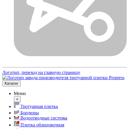
Логотип, переход на главную страницу
Каталог
Меню
×
Тротуарная плитка
Бордюры
Водоотводные системы
Плитка облицовочная