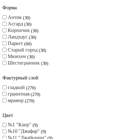
Форма
Антик
30
Асгард
30
Кирпичик
30
Ландхаус
30
Паркет
60
Старый город
30
Мюнхен
30
Шестигранник
30
Фактурный слой
гладкий
270
гранитная
270
мрамор
270
Цвет
№1 "Каир"
9
№10 "Джафар"
9
№11 "Джабулани"
9