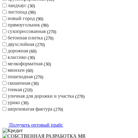
ландхаус
30
листопад
90
новый город
90
прямоугольник
90
сухопрессованная
270
бетонная плитка
270
двухслойная
270
дорожная
60
классико
30
мелкоформатная
30
мюнхен
60
пешеходная
270
скошенная
30
тонкая
210
уличная для дорожки и участка
270
урико
30
шероховатая фактура
270
Получить оптовый прайс