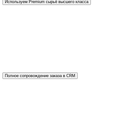
Используем Premium сырьё высшего класса
В отличие от дешёвых аналогов мы применяем
сертифицированное сырьё: серый цемент марки
М600 Д0 и белый цемент CEMIX ProWhite, а
также соблюдаем правильную рецептуру.
Вместо мыльного раствора — пластификатор
«Полипласт». Основание содержит щебень
мелкой фракции.
Полное сопровождение заказа в CRM
Никакая информация не потеряется. Процесс
заказа полностью автоматизирован в
собственной CRM — от заявки на сайте завода-
производителя брусчатки до гарантийного
сопровождения. Все коммуникации
проверяются отделом контроля качества.