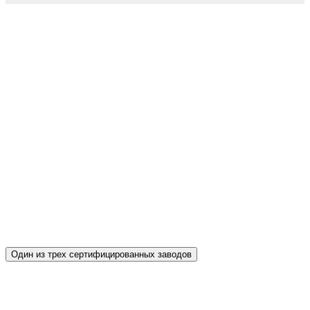
ЗАВОД-ПРОИЗВОДИТЕЛЬ
ВИБРОПРЕССОВАННОЙ
БРУСЧАТКИ И ТРОТУАРНОЙ
ПЛИТКИ PROPRESS – В
КРАСНОДАРЕ И
КРАСНОДАРСКОМ КРАЕ
Один из трех сертифицированных заводов
В отличие от продукции других
производителей, наш завод тротуарной плитки