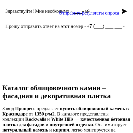
Здравствуйте! Мне необходимо «
» м²
Отправить результаты опроса
Прошу отправить ответ на этот номер «
»
Из чего сделана?
Есть угловые элементы?
Выгорает на солнце?
Сложно монтировать?
Где можно посмотреть?
Текстура камня?
Каталог облицовочного камня –
фасадная и декоративная плитка
Завод
Пропресс
предлагает
купить облицовочный камень в
Краснодаре
от
1350 р/м2
. В каталоге представлены
коллекции
Rockwalls
и
White Hills
—
качественная бетонная
плитка
для
фасадов
и
внутренней отделки
. Она имитирует
натуральный камень
и
кирпич
, легко монтируется на