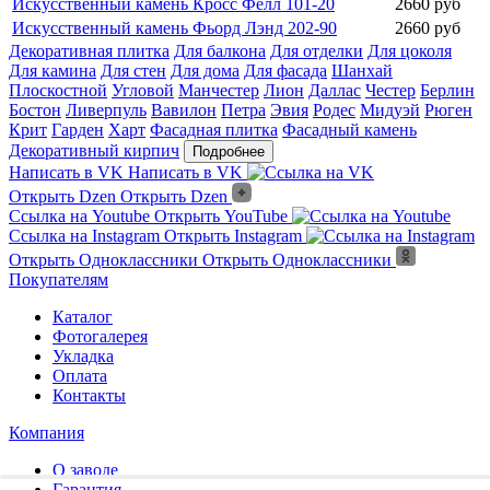
Искусственный камень Кросс Фелл 101-20
2660 руб
Искусственный камень Фьорд Лэнд 202-90
2660 руб
Декоративная плитка
Для балкона
Для отделки
Для цоколя
Для камина
Для стен
Для дома
Для фасада
Шанхай
Плоскостной
Угловой
Манчестер
Лион
Даллас
Честер
Берлин
Бостон
Ливерпуль
Вавилон
Петра
Эвия
Родес
Мидуэй
Рюген
Крит
Гарден
Харт
Фасадная плитка
Фасадный камень
Декоративный кирпич
Подробнее
Написать в VK
Написать в VK
Открыть Dzen
Открыть Dzen
Ссылка на Youtube
Открыть YouTube
Ссылка на Instagram
Открыть Instagram
Открыть Одноклассники
Открыть Одноклассники
Покупателям
Каталог
Фотогалерея
Укладка
Оплата
Контакты
Компания
О заводе
Гарантия