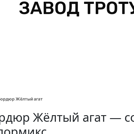
бордюр Жёлтый агат
рдюр Жёлтый агат — 
лормикс