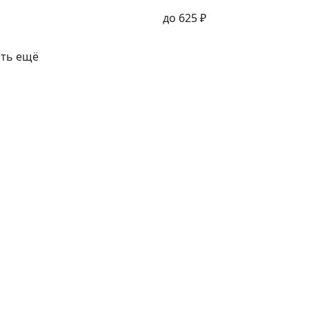
до
625
₽
ать ещё