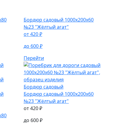
х80
Бордюр садовый
1000х200х60
№23 "Жёлтый агат"
от
420
₽
до
600
₽
Перейти
Бордюр садовый
Бордюр садовый
1000х200х60
№23 "Жёлтый агат"
от
420
₽
х80
до
600
₽