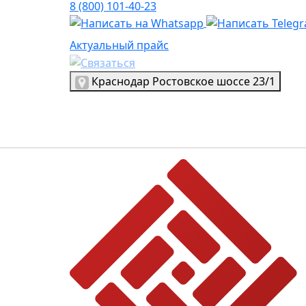
8 (800) 101-40-23
Актуальный прайс
Актуальный прайс
Выбрать город
Краснодар
Ростовское шоссе 23/1
Логотип, переход на главную страницу