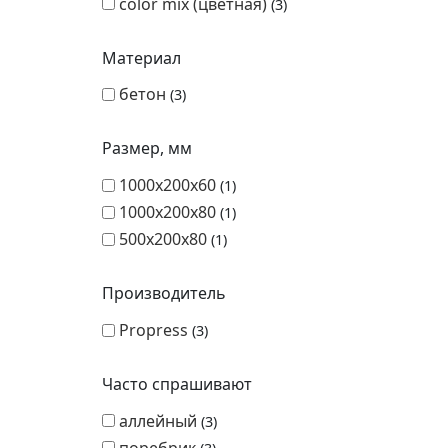
color mix (цветная)
3
Материал
бетон
3
Размер, мм
1000х200х60
1
1000х200х80
1
500х200х80
1
Производитель
Propress
3
Часто спрашивают
аллейный
3
поребрик