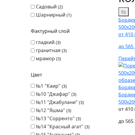
Садовый
2
Сорти
Шарнирный
1
Бордю
500х20
Фактурный слой
от
410
гладкий
3
до
565
гранитная
3
Перей
мрамор
3
Цвет
№1 "Каир"
3
Бордю
№10 "Джафар"
Бордю
3
500х20
№11 "Джабулани"
3
от
410
№12 "Яшма"
3
№13 "Сорренто"
3
до
565
№14 "Красный агат"
3
№15 "Антрацит"
3