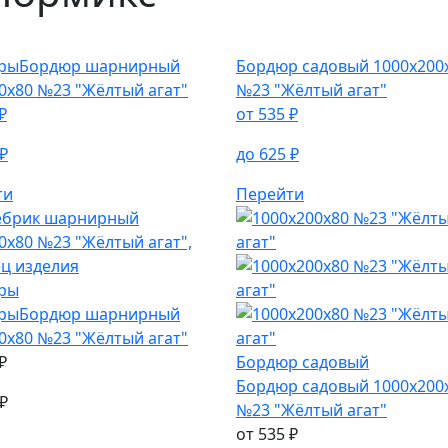
ровка
ры
Бордюр шарнирный
Бордюр садовый
1000х200
0х80 №23 "Жёлтый агат"
№23 "Жёлтый агат"
₽
от
535
₽
₽
до
625
₽
ти
Перейти
ры
ры
Бордюр шарнирный
0х80 №23 "Жёлтый агат"
₽
Бордюр садовый
Бордюр садовый
1000х200
₽
№23 "Жёлтый агат"
от
535
₽