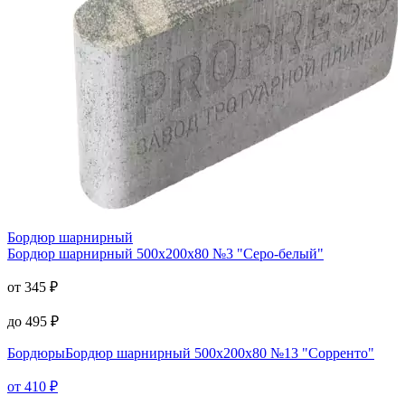
Бордюр шарнирный
Бордюр шарнирный
500х200х80 №3 "Серо-белый"
от
345
₽
до
495
₽
Бордюры
Бордюр шарнирный 500х200х80 №13 "Сорренто"
от
410
₽