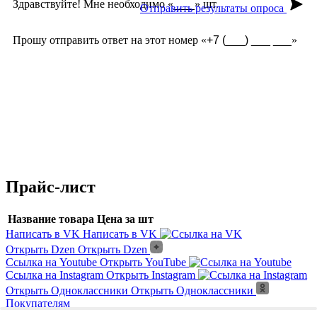
Здравствуйте! Мне необходимо «
» шт.
Отправить результаты опроса
Прошу отправить ответ на этот номер «
»
Замер бесплатно?
Какая стоимость доставки?
Какие сроки?
Что есть в наличии?
Торг уместен?
Есть ли у вас гарантия?
Прайс-лист
Название товара
Цена за шт
Написать в VK
Написать в VK
Открыть Dzen
Открыть Dzen
Ссылка на Youtube
Открыть YouTube
Ссылка на Instagram
Открыть Instagram
Открыть Одноклассники
Открыть Одноклассники
Покупателям